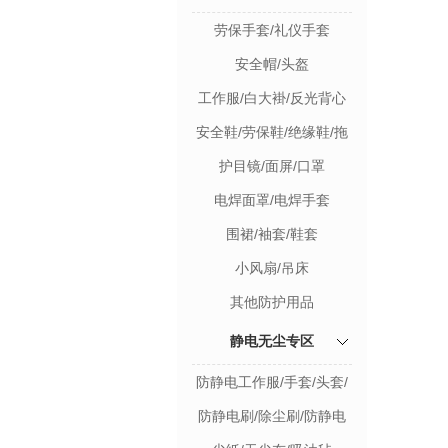
劳保手套/礼仪手套
安全帽/头盔
工作服/白大褂/反光背心
安全鞋/劳保鞋/绝缘鞋/拖
鞋
护目镜/面屏/口罩
电焊面罩/电焊手套
围裙/袖套/鞋套
小风扇/吊床
其他防护用品
静电无尘专区
防静电工作服/手套/头套/
鞋
防静电刷/除尘刷/防静电
台垫