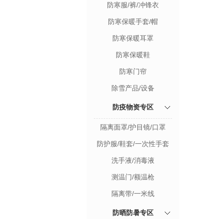
防寒服/裤/冲锋衣
防寒保暖手套/帽
防寒保暖耳罩
防寒保暖鞋
防寒门帘
除雪产品/设备
防疫物资专区
隔离面罩/护目镜/口罩
防护服/鞋套/一次性手套
洗手液/消毒液
测温门/额温枪
隔离带/一米线
防晒防暑专区