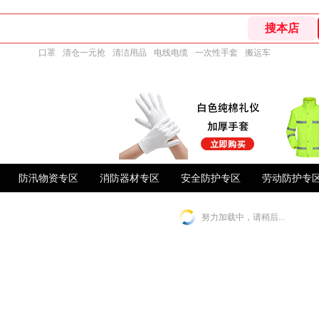
口罩
清仓一元抢
清洁用品
电线电缆
一次性手套
搬运车
防汛物资专区
消防器材专区
安全防护专区
劳动防护专
努力加载中，请稍后...