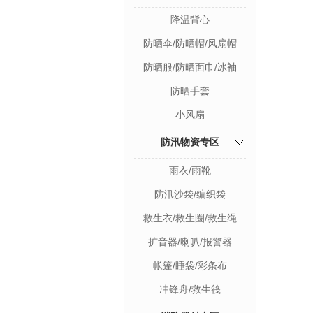
降温背心
防晒伞/防晒帽/风扇帽
防晒服/防晒面巾/冰袖
防晒手套
小风扇
防汛物资专区
雨衣/雨靴
防汛沙袋/编织袋
救生衣/救生圈/救生绳
扩音器/喇叭/报警器
帐篷/睡袋/彩条布
冲锋舟/救生筏