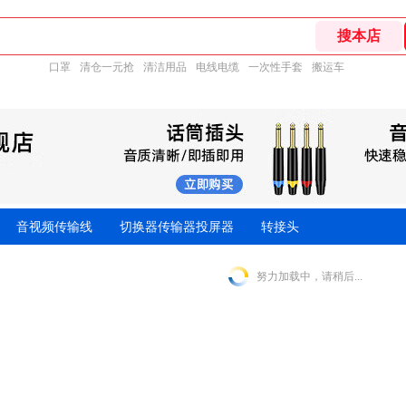
口罩
清仓一元抢
清洁用品
电线电缆
一次性手套
搬运车
音视频传输线
切换器传输器投屏器
转接头
努力加载中，请稍后...