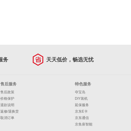
服务
天天低价，畅选无忧
售后服务
特色服务
售后政策
夺宝岛
价格保护
DIY装机
退款说明
延保服务
返修/退换货
京东E卡
取消订单
京东通信
京鱼座智能