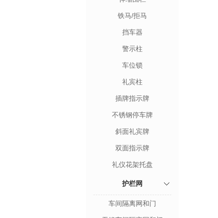
铁马/拒马
挡车器
警示柱
车位锁
礼宾柱
插牌指示牌
不锈钢停车牌
斜面礼宾牌
双面指示牌
礼仪花架托盘
护栏网
车间隔离网和门