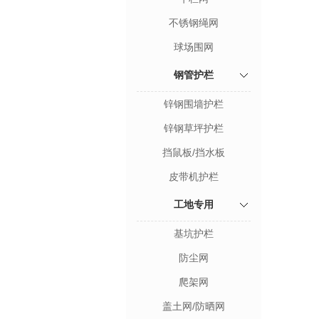
不锈钢绳网
球场围网
钢管护栏
锌钢围墙护栏
锌钢草坪护栏
挡鼠板/挡水板
皮带机护栏
工地专用
基坑护栏
防尘网
爬架网
盖土网/防晒网