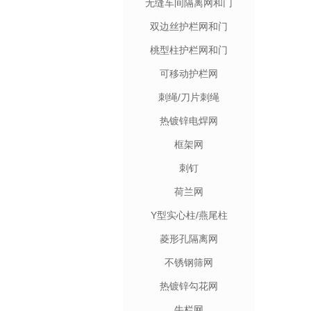
无缝车间隔离网和门
双边丝护栏网和门
桃型柱护栏网和门
可移动护栏网
刺绳/刀片刺绳
热镀锌电焊网
框架网
刺钉
荷兰网
Y型实心柱/燕尾柱
菱形孔隔离网
不锈钢筛网
热镀锌勾花网
牛栏网