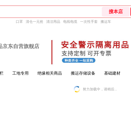
口罩
清仓一元抢
清洁用品
电线电缆
一次性手套
搬运车
品京东自营旗舰店
栏
工地专用
绝缘相关商品
搬运存储设备
基础建材
努力加载中，请稍后...