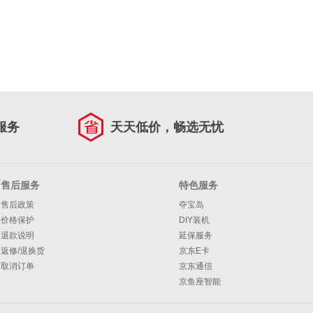
服务
天天低价，畅选无忧
售后服务
特色服务
售后政策
夺宝岛
价格保护
DIY装机
退款说明
延保服务
返修/退换货
京东E卡
取消订单
京东通信
京鱼座智能