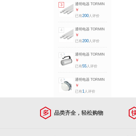
16W
通明电器 TORMIN
3
ZM1500-L8S T8灯
￥
管一体化led节能灯
200
已有
人评价
管 日光灯管 双端
8W
通明电器 TORMIN
4
ZM1500-L8D T8灯
￥
管一体化led节能灯
200
已有
人评价
管 日光灯管 单端
8W
通明电器 TORMIN
5
BW7101B 手提防
￥
爆探照灯 LED强光
55
已有
人评价
户外巡逻超亮手电
筒 9W
通明电器 TORMIN
6
BC9302P-L50-200
￥
LED防爆平台灯 加
1
已有
人评价
油站石油化工医药
工厂泛光灯具 光束
角200度50W
品类齐全，轻松购物