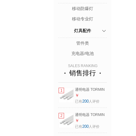
移动防爆灯
移动专业灯
灯具配件
管件类
充电器/电池
SALES RANKING
销售排行
通明电器 TORMIN
1
ZM1500-L16D T8
￥
灯管一体化led节能
200
已有
人评价
灯管 日光灯管 单端
16W
通明电器 TORMIN
2
ZM1500-L16S T8
￥
灯管一体化led节能
200
已有
人评价
灯管 日光灯管 双端