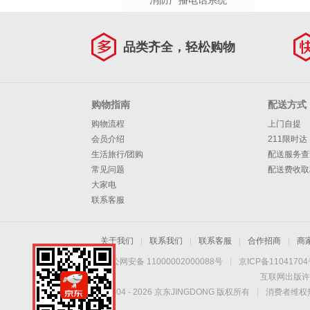
消防广播电话系统
品类齐全，轻松购物
购物指南
配送方式
购物流程
上门自提
会员介绍
211限时达
生活旅行/团购
配送服务查
常见问题
配送费收取
大家电
联系客服
关于我们
|
联系我们
|
联系客服
|
合作招商
|
商
京公网安备 11000002000088号
|
京ICP备1104170
互联网出版许
Copyright © 2004 -
2026
京东JINGDONG 版权所有
|
消费者维权热