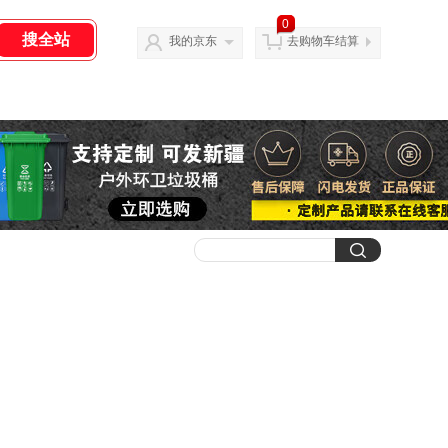
0
我的京东
去购物车结算