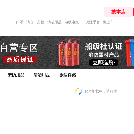
口罩
清仓一元抢
清洁用品
电线电缆
一次性手套
搬运车
安防用品
清洁用品
搬运存储
努力加载中，请稍后...