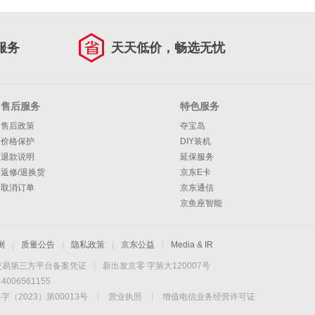
服务
天天低价，畅选无忧
售后服务
特色服务
售后政策
夺宝岛
价格保护
DIY装机
退款说明
延保服务
返修/退换货
京东E卡
取消订单
京东通信
京鱼座智能
测
|
质量公告
|
隐私政策
|
京东公益
|
Media & IR
交易第三方平台备案凭证
|
新出发京零 字第大120007号
06561155
2023）第00013号
|
营业执照
|
增值电信业务经营许可证