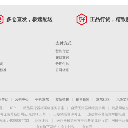
多仓直发，极速配送
正品行货，精致
支付方式
货到付款
在线支付
询
分期付款
标准
公司转账
家帮助
|
营销中心
|
手机京东
|
友情链接
|
销售联盟
|
京东社区
|
风险监
4号
|
ICP
|
药品医疗器械网络服务备案
|
自营医疗器械经营资质
|
药品网络
可证编号新出网证(京)字150号
|
出版物经营许可证
|
违法和不良信息举报电话：40
线：4006067733
经营证照
|
医疗器械第三方平台备案凭证（京）网械平台备字（
京东旗下网站：
京东钱包
|
京东云