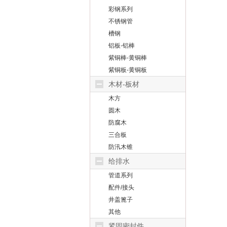
彩钢系列
不锈钢管
槽钢
铝板-铝棒
紫铜棒-黄铜棒
紫铜板-黄铜板
木材-板材
木方
圆木
防腐木
三合板
防汛木锥
给排水
管道系列
配件/接头
井盖篦子
其他
紧固密封件