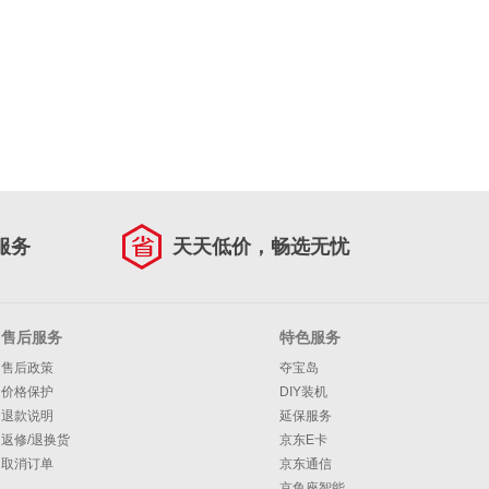
服务
天天低价，畅选无忧
售后服务
特色服务
售后政策
夺宝岛
价格保护
DIY装机
退款说明
延保服务
返修/退换货
京东E卡
取消订单
京东通信
京鱼座智能