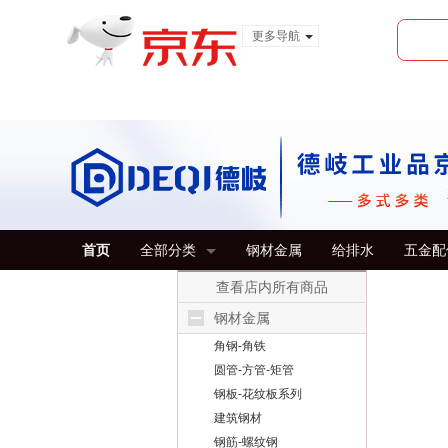
更多导航
服装城
食品
金融
首页
全部分类
钢材金属
给排水
五金配
查看店内所有商品
钢材金属
角钢-角铁
圆管-方管-矩管
钢板-花纹板系列
建筑钢材
钢筋-螺纹钢