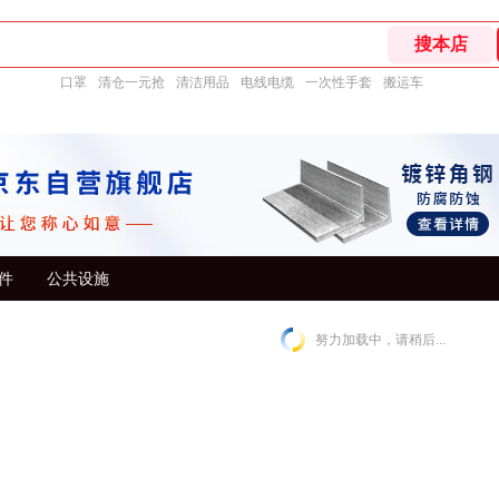
口罩
清仓一元抢
清洁用品
电线电缆
一次性手套
搬运车
件
公共设施
努力加载中，请稍后...