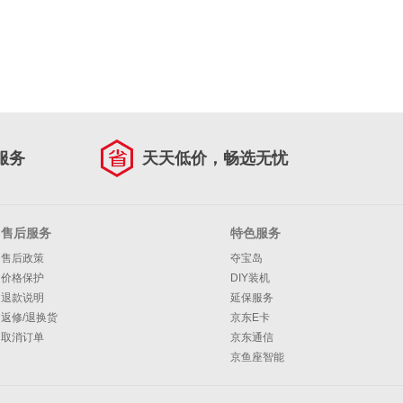
服务
天天低价，畅选无忧
售后服务
特色服务
售后政策
夺宝岛
价格保护
DIY装机
退款说明
延保服务
返修/退换货
京东E卡
取消订单
京东通信
京鱼座智能