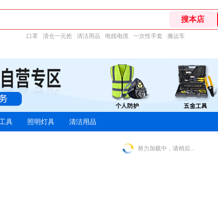
口罩
清仓一元抢
清洁用品
电线电缆
一次性手套
搬运车
工具
照明灯具
清洁用品
努力加载中，请稍后...