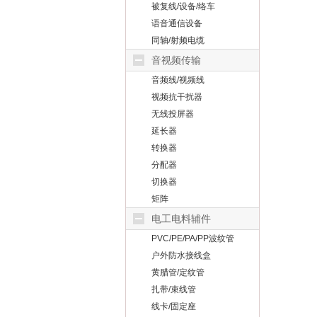
被复线/设备/络车
语音通信设备
同轴/射频电缆
音视频传输
音频线/视频线
视频抗干扰器
无线投屏器
延长器
转换器
分配器
切换器
矩阵
电工电料辅件
PVC/PE/PA/PP波纹管
户外防水接线盒
黄腊管/定纹管
扎带/束线管
线卡/固定座