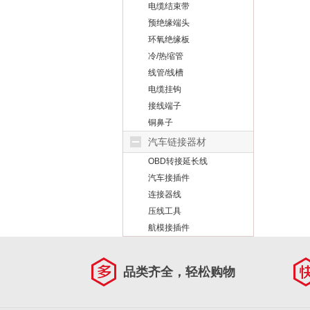
电缆结束带
预绝缘端头
环氧绝缘板
冷/热缩管
线管/线槽
电缆挂钩
接线端子
铜鼻子
汽车链接器材
OBD转接延长线
汽车接插件
连接器线
压线工具
航模接插件
品类齐全，轻松购物