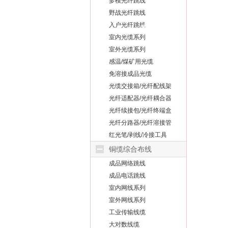
多模光纤跳线
野战光纤跳线
入户光纤跳线
室内光缆系列
室外光缆系列
感温/煤矿用光缆
免溶接成品光缆
光缆交接箱/光纤配线架
光纤适配器/光纤耦合器
光纤续接包/光纤终端盒
光纤分路器/光纤溶接管
红光笔/剥线/冷接工具
铜缆综合布线
成品网络跳线
成品电话跳线
室内网线系列
室外网线系列
工业传输线缆
大对数线缆