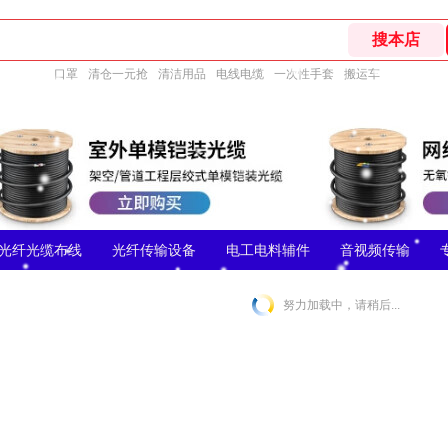
口罩
清仓一元抢
清洁用品
电线电缆
一次性手套
搬运车
光纤光缆布线
光纤传输设备
电工电料辅件
音视频传输
努力加载中，请稍后...