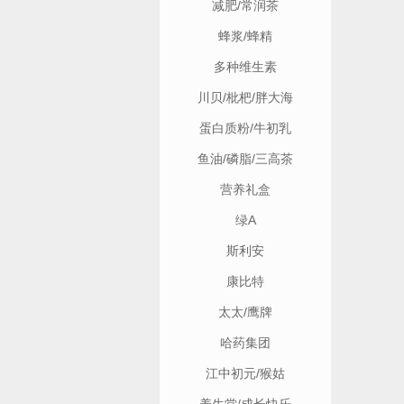
减肥/常润茶
蜂浆/蜂精
多种维生素
川贝/枇杷/胖大海
蛋白质粉/牛初乳
鱼油/磷脂/三高茶
营养礼盒
绿A
斯利安
康比特
太太/鹰牌
哈药集团
江中初元/猴姑