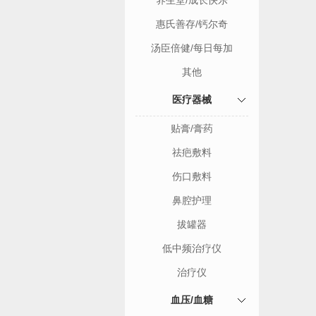
养生堂/成长快乐
惠氏善存/钙尔奇
汤臣倍健/每日每加
其他
医疗器械
贴膏/膏药
祛疤敷料
伤口敷料
鼻腔护理
拔罐器
低中频治疗仪
治疗仪
血压/血糖