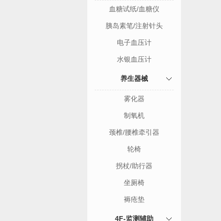
血糖试纸/血糖仪
胰岛素笔/注射针头
电子血压计
水银血压计
养生器械
雾化器
制氧机
颈椎/腰椎牵引器
轮椅
拐杖/助行器
坐厕椅
褥疮垫
4F-监测辅助