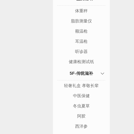
体重秤
脂肪测量仪
额温枪
耳温枪
听诊器
健康检测试纸
5F-传统滋补
轻奢礼盒 孝敬长辈
中医保健
冬虫夏草
阿胶
西洋参