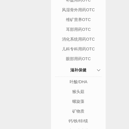
补益用药OTC
风湿骨外用药OTC
维矿营养OTC
耳部用药OTC
消化系统用药OTC
儿科专科用药OTC
眼部用药OTC
滋补保健
叶酸/DHA
猴头菇
螺旋藻
矿物质
钙/铁/锌/镁