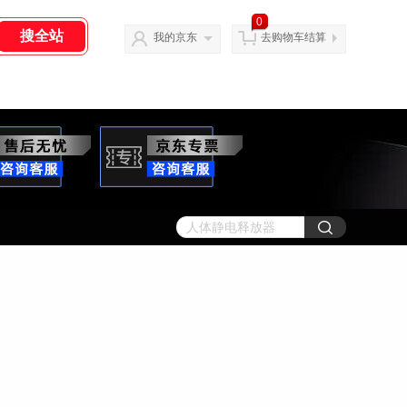
0
我的京东
去购物车结算