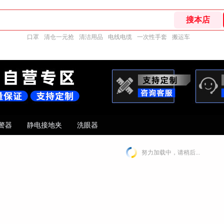
口罩
清仓一元抢
清洁用品
电线电缆
一次性手套
搬运车
警器
静电接地夹
洗眼器
努力加载中，请稍后...