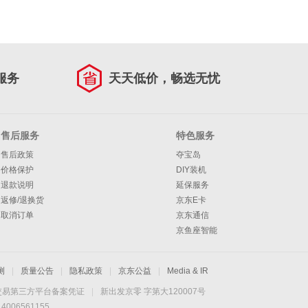
服务
天天低价，畅选无忧
售后服务
特色服务
售后政策
夺宝岛
价格保护
DIY装机
退款说明
延保服务
返修/退换货
京东E卡
取消订单
京东通信
京鱼座智能
测
|
质量公告
|
隐私政策
|
京东公益
|
Media & IR
交易第三方平台备案凭证
|
新出发京零 字第大120007号
06561155