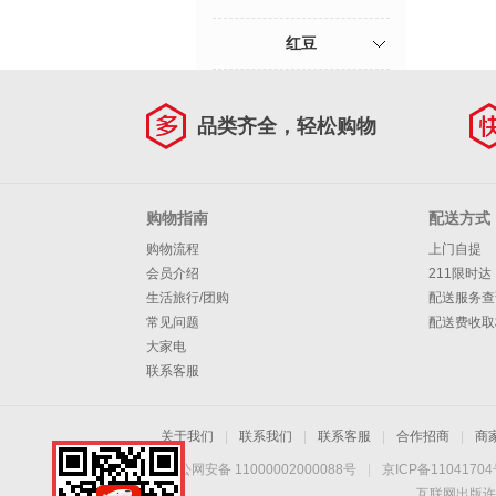
红豆
品类齐全，轻松购物
购物指南
配送方式
购物流程
上门自提
会员介绍
211限时达
生活旅行/团购
配送服务查
常见问题
配送费收取
大家电
联系客服
关于我们
|
联系我们
|
联系客服
|
合作招商
|
商
京公网安备 11000002000088号
|
京ICP备1104170
互联网出版许