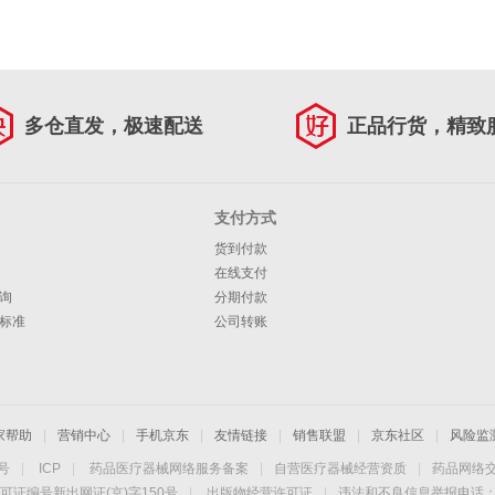
多仓直发，极速配送
正品行货，精致
支付方式
货到付款
在线支付
询
分期付款
标准
公司转账
家帮助
|
营销中心
|
手机京东
|
友情链接
|
销售联盟
|
京东社区
|
风险监
4号
|
ICP
|
药品医疗器械网络服务备案
|
自营医疗器械经营资质
|
药品网络
可证编号新出网证(京)字150号
|
出版物经营许可证
|
违法和不良信息举报电话：40