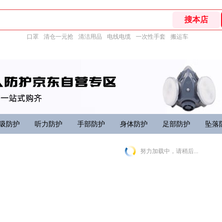
口罩
清仓一元抢
清洁用品
电线电缆
一次性手套
搬运车
吸防护
听力防护
手部防护
身体防护
足部防护
坠落
努力加载中，请稍后...