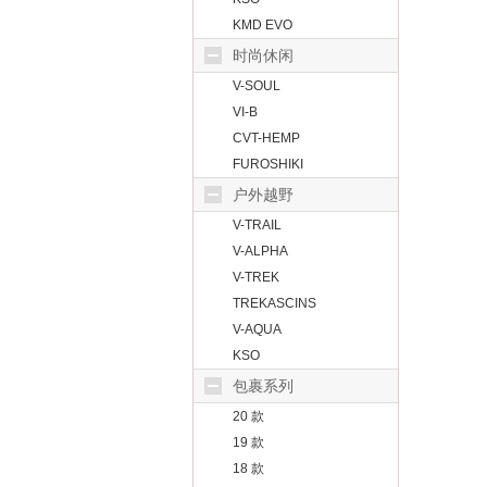
KMD EVO
时尚休闲
V-SOUL
VI-B
CVT-HEMP
FUROSHIKI
户外越野
V-TRAIL
V-ALPHA
V-TREK
TREKASCINS
V-AQUA
KSO
包裹系列
20 款
19 款
18 款