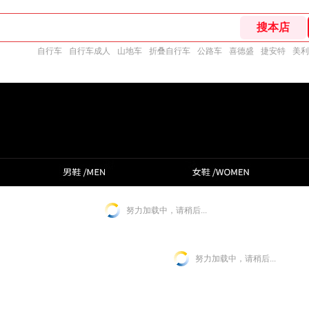
自行车
自行车成人
山地车
折叠自行车
公路车
喜德盛
捷安特
美利
努力加载中，请稍后...
努力加载中，请稍后...