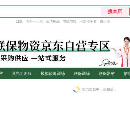
口罩
清仓一元抢
清洁用品
电线电缆
一次性手套
搬运车
帘
激光阻断膜
模拟侦毒训练
联保训练
联保器材
信
努力加载中，请稍后...