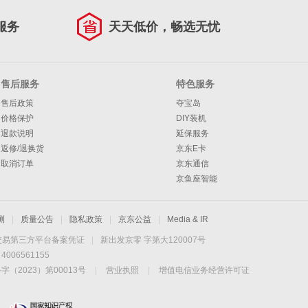
服务
天天低价，畅选无忧
售后服务
特色服务
售后政策
夺宝岛
价格保护
DIY装机
退款说明
延保服务
返修/退换货
京东E卡
取消订单
京东通信
京鱼座智能
测
|
质量公告
|
隐私政策
|
京东公益
|
Media & IR
交易第三方平台备案凭证
|
新出发京零 字第大120007号
06561155
2023）第00013号
|
营业执照
|
增值电信业务经营许可证