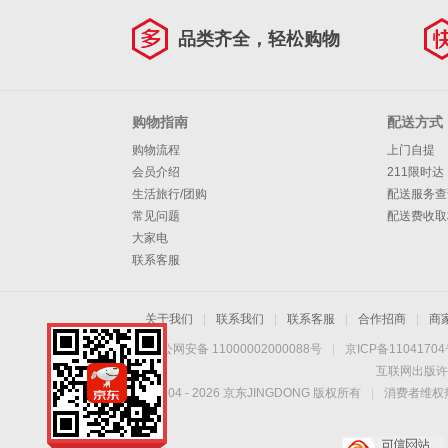
品类齐全，轻松购物
购物指南
配送方式
购物流程
上门自提
会员介绍
211限时达
生活旅行/团购
配送服务查
常见问题
配送费收取
大家电
联系客服
关于我们
|
联系我们
|
联系客服
|
合作招商
|
商
京公网安备 11000002000088号
|
京ICP备1104170
互联网出版许
Copyright © 2004 -
2026
京东JINGDONG 版权所有
|
消费者维权热
手机扫一扫，劲爆优