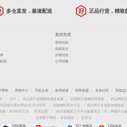
多仓直发，极速配送
正品行货，精致
支付方式
货到付款
在线支付
询
分期付款
标准
公司转账
家帮助
|
营销中心
|
手机京东
|
友情链接
|
销售联盟
|
京东社区
|
风险监
4号
|
ICP
|
药品医疗器械网络服务备案
|
自营医疗器械经营资质
|
药品网络
可证编号新出网证(京)字150号
|
出版物经营许可证
|
违法和不良信息举报电话：40
线：4006067733
经营证照
|
医疗器械第三方平台备案凭证（京）网械平台备字（
京东旗下网站：
京东钱包
|
京东云