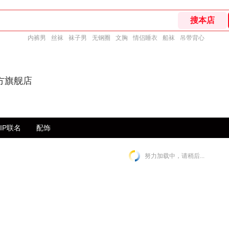
内裤男
丝袜
袜子男
无钢圈
文胸
情侣睡衣
船袜
吊带背心
方旗舰店
IP联名
配饰
努力加载中，请稍后...