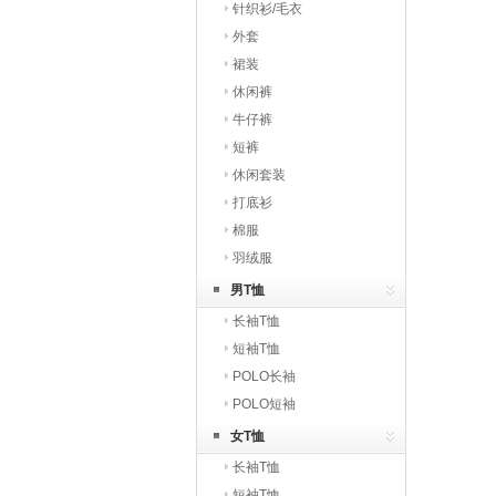
针织衫/毛衣
外套
裙装
休闲裤
牛仔裤
短裤
休闲套装
打底衫
棉服
羽绒服
男T恤
长袖T恤
短袖T恤
POLO长袖
POLO短袖
女T恤
长袖T恤
短袖T恤