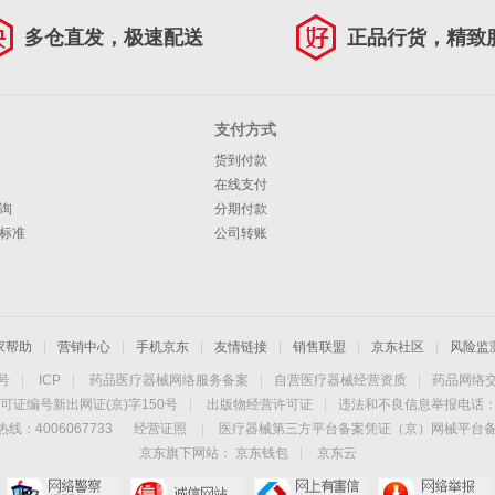
多仓直发，极速配送
正品行货，精致
支付方式
货到付款
在线支付
询
分期付款
标准
公司转账
家帮助
|
营销中心
|
手机京东
|
友情链接
|
销售联盟
|
京东社区
|
风险监
4号
|
ICP
|
药品医疗器械网络服务备案
|
自营医疗器械经营资质
|
药品网络
可证编号新出网证(京)字150号
|
出版物经营许可证
|
违法和不良信息举报电话：40
线：4006067733
经营证照
|
医疗器械第三方平台备案凭证（京）网械平台备字（
京东旗下网站：
京东钱包
|
京东云