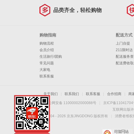
品类齐全，轻松购物
购物指南
配送方式
购物流程
上门自提
会员介绍
211限时达
生活旅行/团购
配送服务查
常见问题
配送费收取
大家电
联系客服
关于我们
|
联系我们
|
联系客服
|
合作招商
|
商
京公网安备 11000002000088号
|
京ICP备1104170
互联网出版许
Copyright © 2004 -
2026
京东JINGDONG 版权所有
|
消费者维权热
手机扫一扫，劲爆优
惠触手可得！