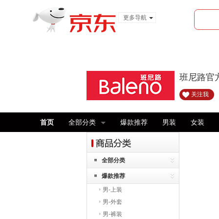
更多导航
服装城
食品
金融
班尼路官
关注我
首页
全部分类
爆款推荐
男装
女装
全部分类
爆款推荐
男-上装
男-外套
男-裤装