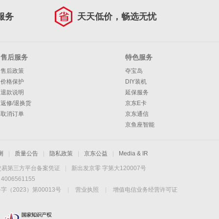
服务
天天低价，畅选无忧
售后服务
特色服务
售后政策
夺宝岛
价格保护
DIY装机
退款说明
延保服务
返修/退换货
京东E卡
取消订单
京东通信
京鱼座智能
测
|
质量公告
|
隐私政策
|
京东公益
|
Media & IR
交易第三方平台备案凭证
|
新出发京零 字第大120007号
06561155
2023）第00013号
|
营业执照
|
增值电信业务经营许可证