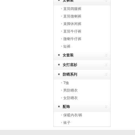
女裤装
直筒阔腿裤
直筒微喇裤
束脚休闲裤
直筒牛仔裤
微喇牛仔裤
短裤
女套装
女打底衫
防晒系列
T恤
男防晒衣
女防晒衣
配饰
保暖内衣/裤
袜子