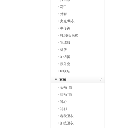
马甲
外套
夹克/风衣
牛仔裤
针织衫/毛衣
羽绒服
棉服
加绒裤
厚外套
IP联名
女装
长袖T恤
短袖T恤
背心
衬衫
春秋卫衣
加绒卫衣