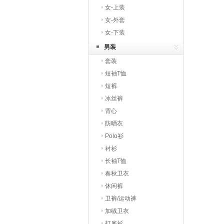
女-上装
女-外套
女-下装
男装
套装
短袖T恤
短裤
冰丝裤
背心
防晒衣
Polo衫
衬衫
长袖T恤
春秋卫衣
休闲裤
卫裤/运动裤
加绒卫衣
打底衫