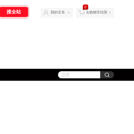
0
我的京东
去购物车结算