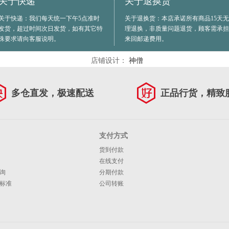
关于快递
关于退换货
关于快递：我们每天统一下午5点准时
关于退换货：本店承诺所有商品15天无
发货，超过时间次日发货，如有其它特
理退换，非质量问题退货，顾客需承担
殊要求请向客服说明。
来回邮递费用。
店铺设计：
神僧
多仓直发，极速配送
正品行货，精致
支付方式
货到付款
在线支付
询
分期付款
标准
公司转账