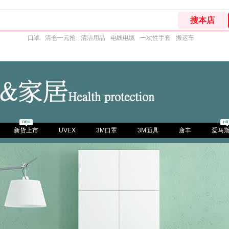
口罩
清仓一元抢
清洁用品
电线电缆
一次性手套
搬运车
新货上市
UVEX
3M口罩
3M面具
唐丰
爱马