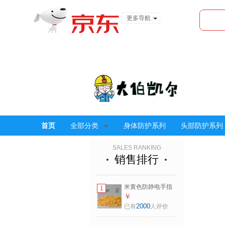
更多导航
服装城
食品
金融
首页
全部分类
身体防护系列
头部防护系列
SALES RANKING
销售排行
米黄色防静电手指
1
套乳胶电子厂钟表
￥
工业劳保无粉尘车
2000
已有
人评价
间防护指头套 米黄
色防静电手指套