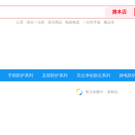
口罩
清仓一元抢
清洁用品
电线电缆
一次性手套
搬运车
手部防护系列
足部防护系列
无尘净化除尘系列
静电防护
努力加载中，请稍后...