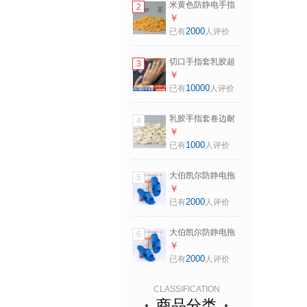
米黄色防静电手指
2
（500克约750个）
套乳胶电子厂钟表
￥
M码-中码
工业劳保无粉尘车
2000
已有
人评价
间防护指头套 米黄
色防静电手指套
切口手指套乳胶超
3
（500克约750个）
薄透明磨砂防水防
￥
L码-大码
滑电子厂点钞翻页
10000
已有
人评价
干活工作用手指头
保护套手指套护具
乳胶手指套卷边耐
4
切口手指套（50个/
磨防静电子厂劳保
￥
包） M码-中码
美容美甲防水防痛
1000
已有
人评价
防滑无粉尘干裂干
活用一次性护手指
大伯凯尔防静电拖
5
套 白色手指套 500
鞋男女软厚底电子
￥
克（约750个）
工厂无尘车间劳保
2000
已有
人评价
工作esd蓝色静电拖
鞋 蓝色X款（码数
大伯凯尔防静电拖
6
偏小1-2码） 46码
鞋男女软厚底电子
￥
工厂无尘车间劳保
2000
已有
人评价
工作esd蓝色静电拖
鞋 蓝色X款（码数
CLASSIFICATION
偏小1-2码） 42码
商品分类