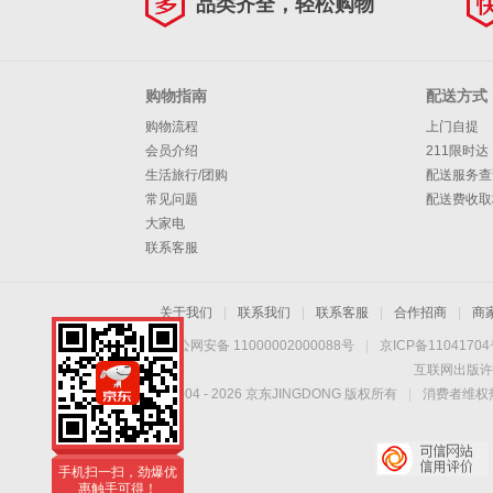
品类齐全，轻松购物
购物指南
配送方式
购物流程
上门自提
会员介绍
211限时达
生活旅行/团购
配送服务查
常见问题
配送费收取
大家电
联系客服
关于我们
|
联系我们
|
联系客服
|
合作招商
|
商
京公网安备 11000002000088号
|
京ICP备1104170
互联网出版许
Copyright © 2004 -
2026
京东JINGDONG 版权所有
|
消费者维权热
手机扫一扫，劲爆优
惠触手可得！
手机扫一扫，劲爆优