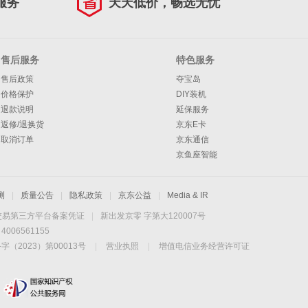
服务
天天低价，畅选无忧
售后服务
特色服务
售后政策
夺宝岛
价格保护
DIY装机
退款说明
延保服务
返修/退换货
京东E卡
取消订单
京东通信
京鱼座智能
测
|
质量公告
|
隐私政策
|
京东公益
|
Media & IR
交易第三方平台备案凭证
|
新出发京零 字第大120007号
06561155
2023）第00013号
|
营业执照
|
增值电信业务经营许可证