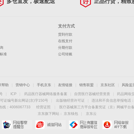
多仓直发，极速配送
正品行货，精致
支付方式
货到付款
在线支付
询
分期付款
标准
公司转账
家帮助
|
营销中心
|
手机京东
|
友情链接
|
销售联盟
|
京东社区
|
风险监
4号
|
ICP
|
药品医疗器械网络服务备案
|
自营医疗器械经营资质
|
药品网络
可证编号新出网证(京)字150号
|
出版物经营许可证
|
违法和不良信息举报电话：40
线：4006067733
经营证照
|
医疗器械第三方平台备案凭证（京）网械平台备字（
京东旗下网站：
京东钱包
|
京东云