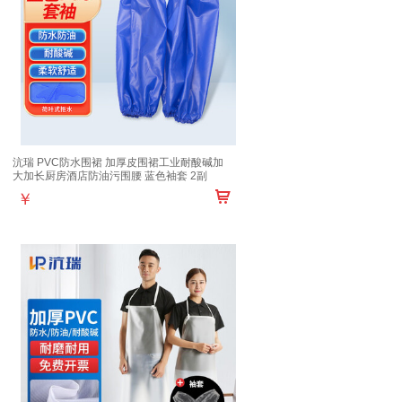
沆瑞 PVC防水围裙 加厚皮围裙工业耐酸碱加
大加长厨房酒店防油污围腰 蓝色袖套 2副
￥