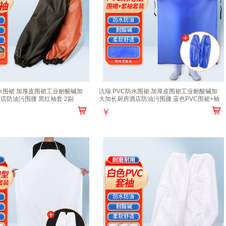
防水围裙 加厚皮围裙工业耐酸碱加
沆瑞 PVC防水围裙 加厚皮围裙工业耐酸碱加
店防油污围腰 黑红袖套 2副
大加长厨房酒店防油污围腰 蓝色PVC围裙+袖
套
￥