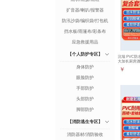
扩音器/喇叭/报警器
防汛沙袋/编织袋/打包机
挡水板/雨篷布/彩条布
应急救援用品
【个人防护专区】
沆瑞 PVC
大加长厨房酒
身体防护
￥
眼脸防护
手部防护
头部防护
脚部防护
【消防逃生专区】
消防器材/消防验收