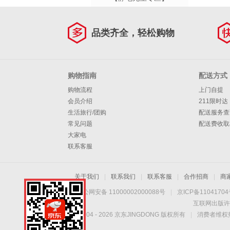
品类齐全，轻松购物
购物指南
配送方式
购物流程
上门自提
会员介绍
211限时达
生活旅行/团购
配送服务查
常见问题
配送费收取
大家电
联系客服
关于我们
|
联系我们
|
联系客服
|
合作招商
|
商
京公网安备 11000002000088号
|
京ICP备1104170
互联网出版许
Copyright © 2004 -
2026
京东JINGDONG 版权所有
|
消费者维权热