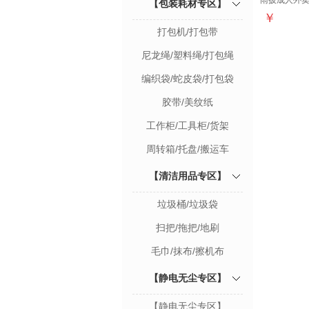
雨披成人外卖
【包装耗材专区】
￥
打包机/打包带
尼龙绳/塑料绳/打包绳
编织袋/蛇皮袋/打包袋
胶带/美纹纸
工作柜/工具柜/货架
周转箱/托盘/搬运车
【清洁用品专区】
垃圾桶/垃圾袋
扫把/拖把/地刷
毛巾/抹布/擦机布
【静电无尘专区】
【静电无尘专区】