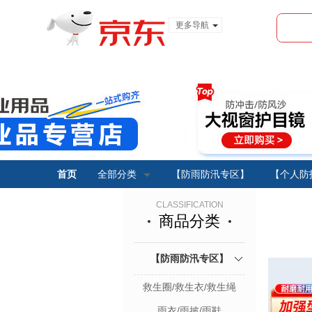
更多导航
服装城
食品
金融
首页
全部分类
【防雨防汛专区】
【个人防
CLASSIFICATION
商品分类
【防雨防汛专区】
救生圈/救生衣/救生绳
雨衣/雨披/雨鞋