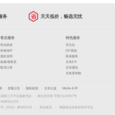
服务
天天低价，畅选无忧
售后服务
特色服务
售后政策
夺宝岛
价格保护
DIY装机
退款说明
延保服务
返修/退换货
京东E卡
取消订单
京东通信
京鱼座智能
测
|
质量公告
|
隐私政策
|
京东公益
|
Media & IR
交易第三方平台备案凭证
|
新出发京零 字第大120007号
06561155
2023）第00013号
|
营业执照
|
增值电信业务经营许可证