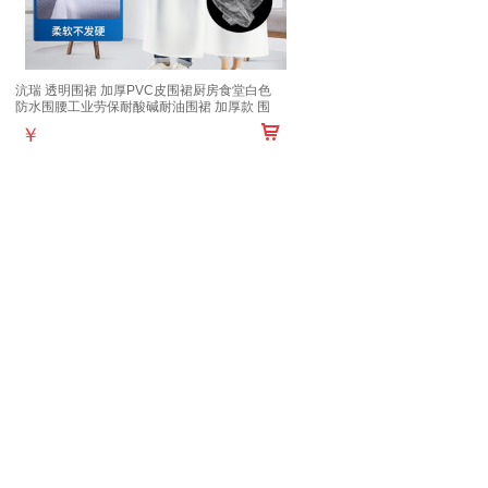
沆瑞 透明围裙 加厚PVC皮围裙厨房食堂白色
防水围腰工业劳保耐酸碱耐油围裙 加厚款 围
裙+袖套
￥