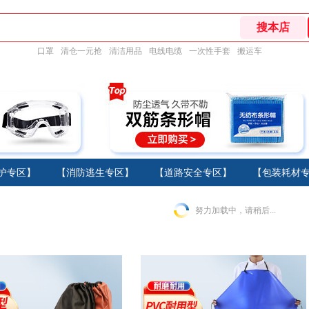
口罩
清仓一元抢
清洁用品
电线电缆
一次性手套
搬运车
护专区】
【消防逃生专区】
【道路安全专区】
【包装耗材
努力加载中，请稍后...