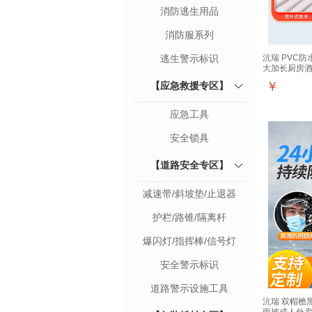
消防逃生用品
消防服系列
逃生警示标识
沆瑞 PVC
大加长厨房酒
套
￥
【应急救援专区】
应急工具
安全锁具
【道路安全专区】
减速带/斜坡垫/止退器
护栏/路锥/隔离杆
爆闪灯/指挥棒/信号灯
安全警示标识
道路警示设施工具
沆瑞 双帽檐