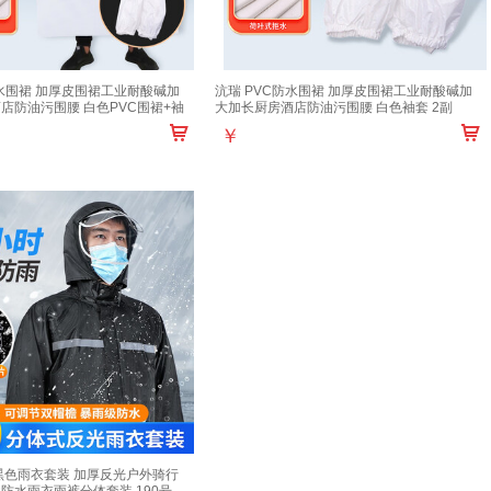
防水围裙 加厚皮围裙工业耐酸碱加
沆瑞 PVC防水围裙 加厚皮围裙工业耐酸碱加
店防油污围腰 白色PVC围裙+袖
大加长厨房酒店防油污围腰 白色袖套 2副
￥
黑色雨衣套装 加厚反光户外骑行