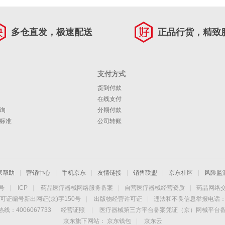
多仓直发，极速配送
正品行货，精致
支付方式
货到付款
在线支付
询
分期付款
标准
公司转账
家帮助
|
营销中心
|
手机京东
|
友情链接
|
销售联盟
|
京东社区
|
风险监
4号
|
ICP
|
药品医疗器械网络服务备案
|
自营医疗器械经营资质
|
药品网络
可证编号新出网证(京)字150号
|
出版物经营许可证
|
违法和不良信息举报电话：40
线：4006067733
经营证照
|
医疗器械第三方平台备案凭证（京）网械平台备字（
京东旗下网站：
京东钱包
|
京东云