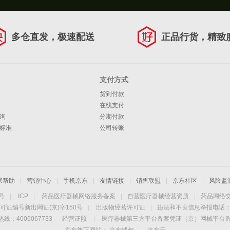
多仓直发，极速配送
正品行货，精致
支付方式
货到付款
在线支付
询
分期付款
标准
公司转账
家帮助
|
营销中心
|
手机京东
|
友情链接
|
销售联盟
|
京东社区
|
风险监
4号
|
ICP
|
药品医疗器械网络服务备案
|
自营医疗器械经营资质
|
药品网络
可证编号新出网证(京)字150号
|
出版物经营许可证
|
违法和不良信息举报电话：40
线：4006067733
经营证照
|
医疗器械第三方平台备案凭证（京）网械平台备字（