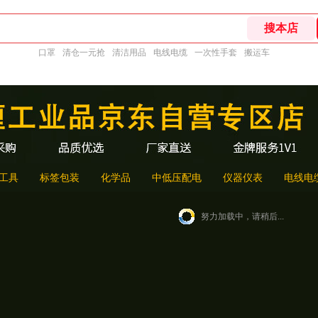
口罩
清仓一元抢
清洁用品
电线电缆
一次性手套
搬运车
工具
标签包装
化学品
中低压配电
仪器仪表
电线电
努力加载中，请稍后...