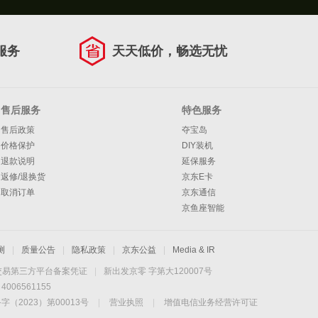
服务
天天低价，畅选无忧
售后服务
特色服务
售后政策
夺宝岛
价格保护
DIY装机
退款说明
延保服务
返修/退换货
京东E卡
取消订单
京东通信
京鱼座智能
测
|
质量公告
|
隐私政策
|
京东公益
|
Media & IR
交易第三方平台备案凭证
|
新出发京零 字第大120007号
06561155
2023）第00013号
|
营业执照
|
增值电信业务经营许可证