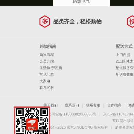
防爆电气
品类齐全，轻松购物
购物指南
配送方式
购物流程
上门自提
会员介绍
211限时达
生活旅行/团购
配送服务查
常见问题
配送费收取
大家电
联系客服
关于我们
|
联系我们
|
联系客服
|
合作招商
|
商
京公网安备 11000002000088号
|
京ICP备1104170
互联网出版许
Copyright © 2004 -
2026
京东JINGDONG 版权所有
|
消费者维权热