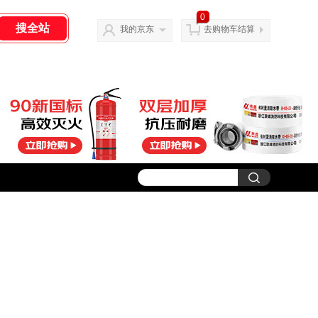
0
我的京东
去购物车结算