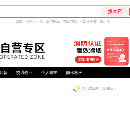
口罩
清仓一元抢
清洁用品
电线电缆
一次性手套
搬运车
装备
交通物业
个人防护
防汛救灾
努力加载中，请稍后...