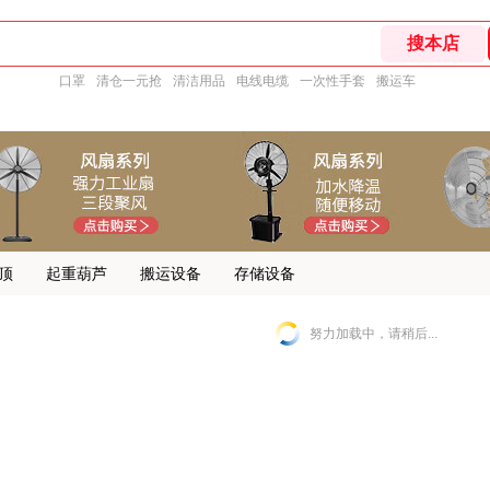
口罩
清仓一元抢
清洁用品
电线电缆
一次性手套
搬运车
顶
起重葫芦
搬运设备
存储设备
努力加载中，请稍后...