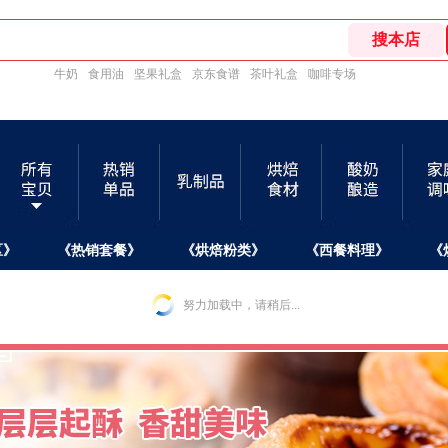
牛奶
食用油
坚果礼盒
京东食谱
茶叶礼盒
咖啡专场
区》
《热销套餐》
《烘焙粉类》
《西餐料理》
《
努力加载中，请稍后...