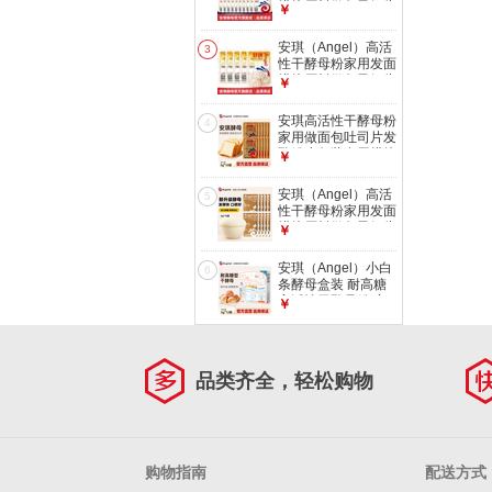
烘焙原料做包子馒头
￥
花卷专用低糖型发酵
粉 酵母 5g *20袋
安琪（Angel）高活
3
性干酵母粉家用发面
烘焙原料做包子馒头
￥
花卷专用低糖型发酵
粉 酵母5g*5袋
安琪高活性干酵母粉
4
家用做面包吐司片发
酵粉小包装食用烘焙
￥
原料 耐高糖型5g*10
袋
安琪（Angel）高活
5
性干酵母粉家用发面
烘焙原料做包子馒头
￥
花卷专用低糖型发酵
粉 【新升级酵母】
安琪（Angel）小白
6
6g*10袋
条酵母盒装 耐高糖
高活性干酵母粉 家
￥
用包子面包发酵粉
小白条酵母5g*10
品类齐全，轻松购物
购物指南
配送方式