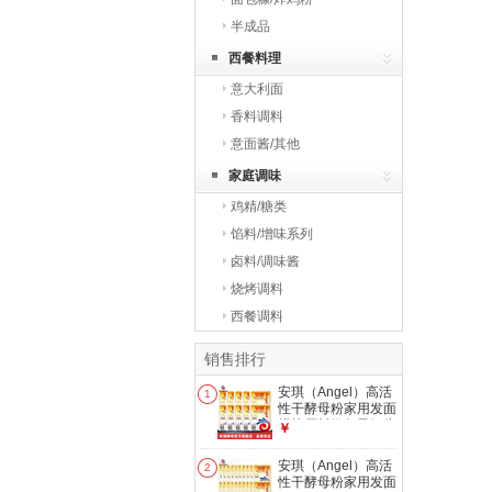
半成品
西餐料理
意大利面
香料调料
意面酱/其他
家庭调味
鸡精/糖类
馅料/增味系列
卤料/调味酱
烧烤调料
西餐调料
销售排行
安琪（Angel）高活
1
性干酵母粉家用发面
烘焙原料做包子馒头
￥
花卷专用低糖型发酵
粉 酵母 5g *10袋
安琪（Angel）高活
2
性干酵母粉家用发面