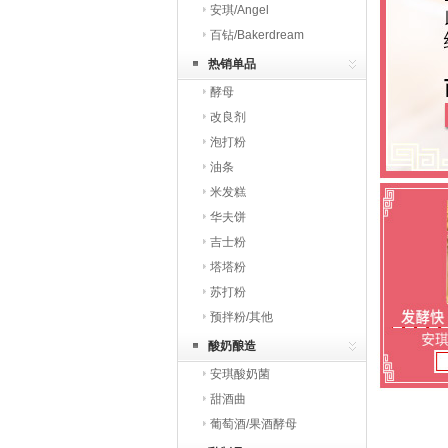
安琪/Angel
百钻/Bakerdream
热销单品
酵母
改良剂
泡打粉
油条
米发糕
华夫饼
吉士粉
塔塔粉
苏打粉
预拌粉/其他
酸奶酿造
安琪酸奶菌
甜酒曲
葡萄酒/果酒酵母