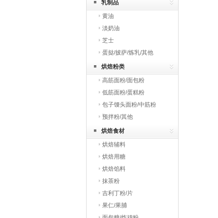
乳制品
黄油
淡奶油
芝士
蛋挞/披萨/炼乳/其他
烘焙粉类
高筋面粉/面包粉
低筋面粉/蛋糕粉
包子馒头面粉/中筋粉
预拌粉/其他
烘焙食材
烘焙辅料
烘焙用糖
烘焙馅料
抹茶粉
吉利丁粉/片
果仁/果脯
面包糠/炸鸡粉