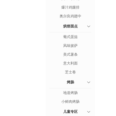
爆汁鸡腿排
奥尔良鸡翅中
烘焙面点
葡式蛋挞
风味披萨
美式薯条
意大利面
芝士卷
烤肠
地道烤肠
小鲜肉烤肠
儿童专区