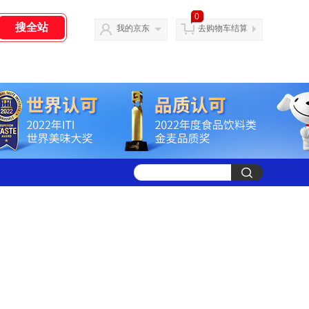
0
我的京东
去购物车结算