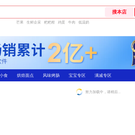
芒果
生鲜企采
粑粑柑
鸡蛋
牛肉
低温奶
小食
烘焙面点
风味烤肠
宝宝专区
满减专区
努力加载中，请稍后...