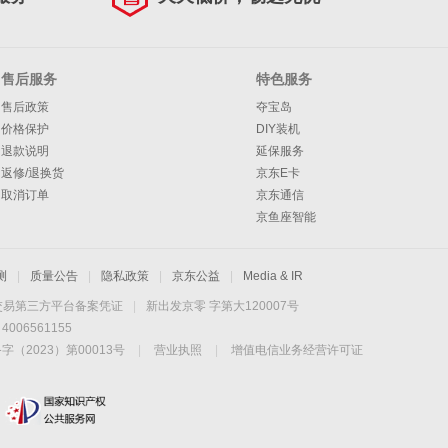
售后服务
特色服务
售后政策
夺宝岛
价格保护
DIY装机
退款说明
延保服务
返修/退换货
京东E卡
取消订单
京东通信
京鱼座智能
测
|
质量公告
|
隐私政策
|
京东公益
|
Media & IR
交易第三方平台备案凭证
|
新出发京零 字第大120007号
06561155
2023）第00013号
|
营业执照
|
增值电信业务经营许可证