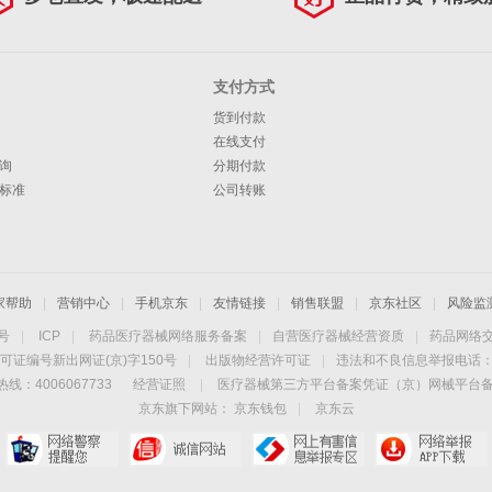
支付方式
货到付款
在线支付
询
分期付款
标准
公司转账
家帮助
|
营销中心
|
手机京东
|
友情链接
|
销售联盟
|
京东社区
|
风险监
4号
|
ICP
|
药品医疗器械网络服务备案
|
自营医疗器械经营资质
|
药品网络
可证编号新出网证(京)字150号
|
出版物经营许可证
|
违法和不良信息举报电话：40
线：4006067733
经营证照
|
医疗器械第三方平台备案凭证（京）网械平台备字（
京东旗下网站：
京东钱包
|
京东云