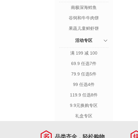
南极深海鳕鱼
谷饲和牛牛肉饼
果蔬儿童鲜虾饼
活动专区
满 199 减 100
69.9 任选7件
79.9 任选5件
99 任选4件
119.9 任选8件
9.9元换购专区
礼盒专区
品类齐全，轻松购物