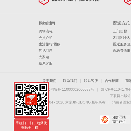
购物指南
配送方式
购物流程
上门自提
会员介绍
211限时达
生活旅行/团购
配送服务查
常见问题
配送费收取
大家电
联系客服
关于我们
|
联系我们
|
联系客服
|
合作招商
|
商
京公网安备 11000002000088号
|
京ICP备1104170
互联网出版许
Copyright © 2004 -
2026
京东JINGDONG 版权所有
|
消费者维权热
手机扫一扫，劲爆优
惠触手可得！
手机扫一扫，劲爆优
惠触手可得！