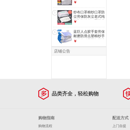
厂机修汽修修车工人
￥
棉纱手套 （12双）
白色700g男士加厚
纱布口罩棉纱口罩防
5
劳动防护手套批发
尘劳保防灰尘老式纯
脱脂棉沙布口罩工业
￥
粉尘打磨防风防寒
16层白色普通纱布
蓝巨人点胶手套劳保
6
可水洗（10只） 男
耐磨防滑点塑棉纱手
女均码工作防护口罩
套工作耐用司机工地
￥
批发
干活搬运 12双 600g
蓝色胶粒点珠 男女
店铺公告
工人防护手套
品类齐全，轻松购物
购物指南
配送方式
购物流程
上门自提