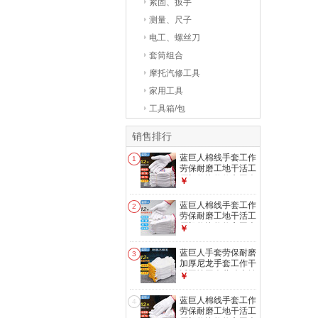
紧固、扳手
测量、尺子
电工、螺丝刀
套筒组合
摩托汽修工具
家用工具
工具箱/包
销售排行
蓝巨人棉线手套工作
1
劳保耐磨工地干活工
厂机修汽修修车工人
￥
棉纱手套 （12双）
白色600g男女士通
蓝巨人棉线手套工作
2
用便宜 劳动防护手
劳保耐磨工地干活工
套批发
厂机修汽修修车工人
￥
棉纱手套 （12双）
白色800男士大号加
蓝巨人手套劳保耐磨
3
厚 劳动防护手套批
加厚尼龙手套工作干
发
活工地工人劳动十针
￥
线手套 12双 加密尼
龙手套450g男女均
蓝巨人棉线手套工作
4
码 机修汽修劳防手
劳保耐磨工地干活工
套批发