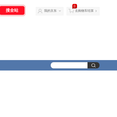
0
我的京东
去购物车结算