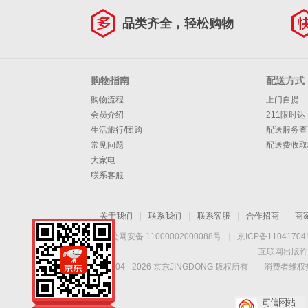
品类齐全，轻松购物
购物指南
配送方式
购物流程
上门自提
会员介绍
211限时达
生活旅行/团购
配送服务查
常见问题
配送费收取
大家电
联系客服
关于我们
|
联系我们
|
联系客服
|
合作招商
|
商
京公网安备 11000002000088号
|
京ICP备1104170
互联网出版许
Copyright © 2004 -
2026
京东JINGDONG 版权所有
|
消费者维权热
工业物联网