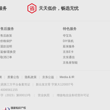
服务
天天低价，畅选无忧
售后服务
特色服务
售后政策
夺宝岛
价格保护
DIY装机
退款说明
延保服务
返修/退换货
京东E卡
取消订单
京东通信
京鱼座智能
测
|
质量公告
|
隐私政策
|
京东公益
|
Media & IR
交易第三方平台备案凭证
|
新出发京零 字第大120007号
06561155
2023）第00013号
|
营业执照
|
增值电信业务经营许可证