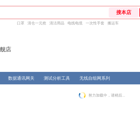
口罩
清仓一元抢
清洁用品
电线电缆
一次性手套
搬运车
旗舰店
数据通讯网关
测试分析工具
无线自组网系列
努力加载中，请稍后...