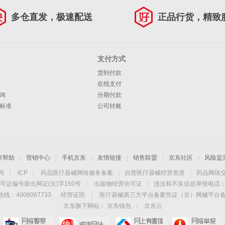
多仓直发，极速配送
正品行货，精致
支付方式
货到付款
在线支付
询
分期付款
标准
公司转账
家帮助
|
营销中心
|
手机京东
|
友情链接
|
销售联盟
|
京东社区
|
风险监
4号
|
ICP
|
药品医疗器械网络服务备案
|
自营医疗器械经营资质
|
药品网络
可证编号新出网证(京)字150号
|
出版物经营许可证
|
违法和不良信息举报电话：40
线：4006067733
经营证照
|
医疗器械第三方平台备案凭证（京）网械平台备字（
京东旗下网站：
京东钱包
|
京东云