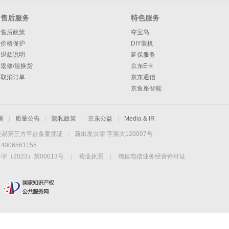
售后服务
特色服务
售后政策
夺宝岛
价格保护
DIY装机
退款说明
延保服务
返修/退换货
京东E卡
取消订单
京东通信
京鱼座智能
测
|
质量公告
|
隐私政策
|
京东公益
|
Media & IR
交易第三方平台备案凭证
|
新出发京零 字第大120007号
06561155
2023）第00013号
|
营业执照
|
增值电信业务经营许可证