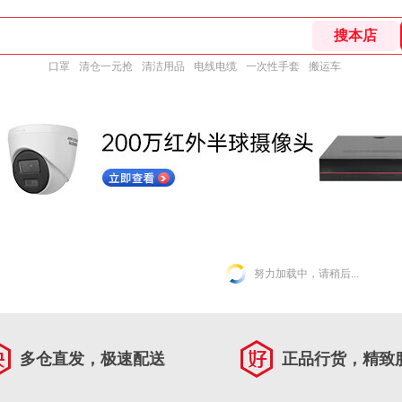
口罩
清仓一元抢
清洁用品
电线电缆
一次性手套
搬运车
努力加载中，请稍后...
多仓直发，极速配送
正品行货，精致