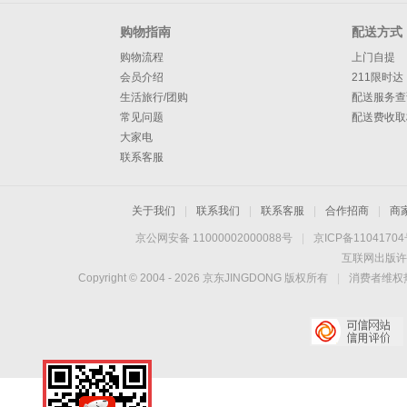
购物指南
配送方式
购物流程
上门自提
会员介绍
211限时达
生活旅行/团购
配送服务查
常见问题
配送费收取
大家电
联系客服
关于我们
|
联系我们
|
联系客服
|
合作招商
|
商
京公网安备 11000002000088号
|
京ICP备1104170
互联网出版许
Copyright © 2004 -
2026
京东JINGDONG 版权所有
|
消费者维权热