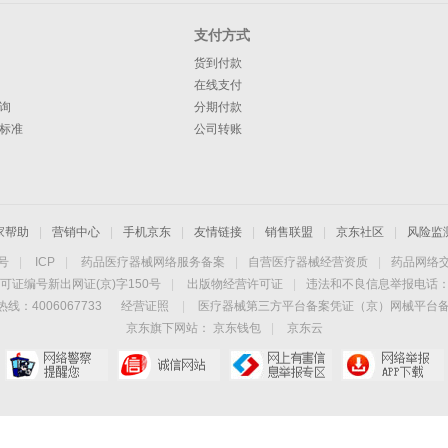
支付方式
货到付款
在线支付
询
分期付款
标准
公司转账
家帮助
|
营销中心
|
手机京东
|
友情链接
|
销售联盟
|
京东社区
|
风险监
4号
|
ICP
|
药品医疗器械网络服务备案
|
自营医疗器械经营资质
|
药品网络
可证编号新出网证(京)字150号
|
出版物经营许可证
|
违法和不良信息举报电话：40
线：4006067733
经营证照
|
医疗器械第三方平台备案凭证（京）网械平台备字（
京东旗下网站：
京东钱包
|
京东云