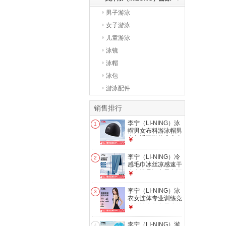
男子游泳
系列
女子游泳
儿童游泳
泳镜
泳帽
泳包
游泳配件
销售排行
李宁（LI-NING）泳
1
帽男女布料游泳帽男
女舒适不勒头儿童青
￥
少年高弹布泳帽加大
头围 151黑色【舒适
李宁（LI-NING）冷
2
布帽】 均码
感毛巾冰丝凉感速干
凉爽消暑汗巾男女运
￥
动便携跑步擦汗手腕
巾 袋装蓝色【冷感
李宁（LI-NING）泳
3
速干 30*100cm】
衣女连体专业训练竞
技游泳衣保守显瘦修
￥
身速干泡温泉泳装
黑色连体平角【模特
李宁（LI-NING）游
4