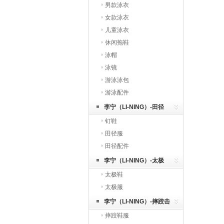
男款泳衣
女款泳衣
儿童泳衣
休闲拖鞋
泳帽
泳镜
游泳泳包
游泳配件
李宁（LI-NING）-田径
钉鞋
田径服
田径配件
李宁（LI-NING）-太极
太极鞋
太极服
李宁（LI-NING）-摔跤击
摔跤鞋服
剑