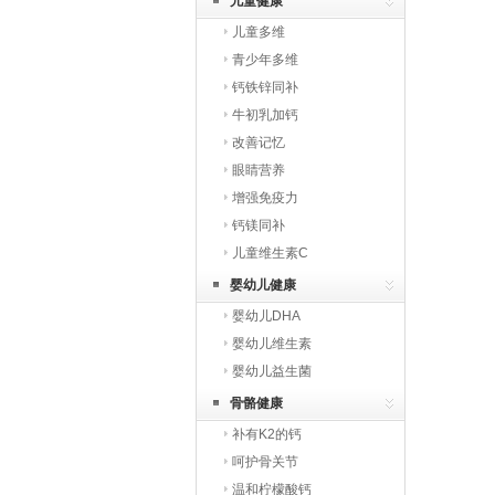
儿童健康
儿童多维
青少年多维
钙铁锌同补
牛初乳加钙
改善记忆
眼睛营养
增强免疫力
钙镁同补
儿童维生素C
婴幼儿健康
婴幼儿DHA
婴幼儿维生素
婴幼儿益生菌
骨骼健康
补有K2的钙
呵护骨关节
温和柠檬酸钙