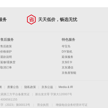
服务
天天低价，畅选无忧
售后服务
特色服务
售后政策
夺宝岛
价格保护
DIY装机
退款说明
延保服务
返修/退换货
京东E卡
取消订单
京东通信
京鱼座智能
测
|
质量公告
|
隐私政策
|
京东公益
|
Media & IR
交易第三方平台备案凭证
|
新出发京零 字第大120007号
06561155
2023）第00013号
|
营业执照
|
增值电信业务经营许可证