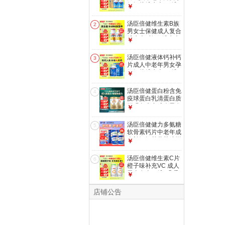
妇钙片维生素D3维
￥
生素K2软胶囊钙DK
【礼盒装】液体钙
汤臣倍健维生素B族
2
200粒*2瓶 共400粒
男女士保健成人复合
维生素b族b1维生素
￥
b2b6b12VB B族维
生素片(成人)90片*2
汤臣倍健液体钙补钙
3
瓶 共180片
片成人中老年男女孕
妇钙片维生素D3维
￥
生素K2软胶囊钙DK
【尝鲜款】液体钙
汤臣倍健蛋白粉含免
4
100粒*1瓶
疫球蛋白乳清蛋白质
增强免疫力成人男女
￥
中老年营养保健
【囤货装】星钻蛋白
汤臣倍健健力多氨糖
5
粉 650g*2罐 -共发
软骨素钙片中老年成
1300g
人补钙氨基葡萄糖增
￥
加骨密度护关节
【药房同款】蓝氨糖
汤臣倍健维生素C片
6
100片*2瓶 共200片
橙子味补充VC 成人
男士女士vc维c咀嚼
￥
片 橙子vc 120片*2
瓶 买送共240片
店铺公告