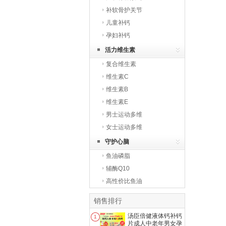
补软骨护关节
儿童补钙
孕妇补钙
活力维生素
复合维生素
维生素C
维生素B
维生素E
男士运动多维
女士运动多维
守护心脑
鱼油磷脂
辅酶Q10
高性价比鱼油
销售排行
汤臣倍健液体钙补钙
1
片成人中老年男女孕