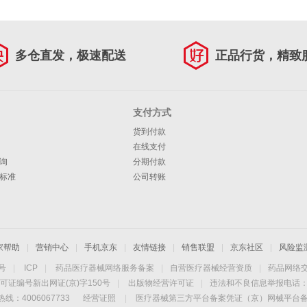
多仓直发，极速配送
正品行货，精致
支付方式
货到付款
在线支付
询
分期付款
标准
公司转账
家帮助
|
营销中心
|
手机京东
|
友情链接
|
销售联盟
|
京东社区
|
风险监
4号
|
ICP
|
药品医疗器械网络服务备案
|
自营医疗器械经营资质
|
药品网络
可证编号新出网证(京)字150号
|
出版物经营许可证
|
违法和不良信息举报电话：40
线：4006067733
经营证照
|
医疗器械第三方平台备案凭证（京）网械平台备字（