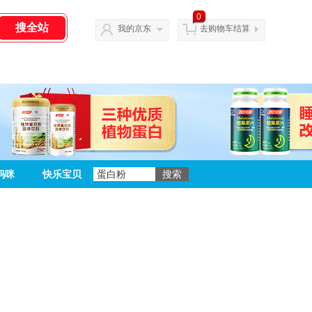
0
我的京东
去购物车结算
妈咪
快乐宝贝