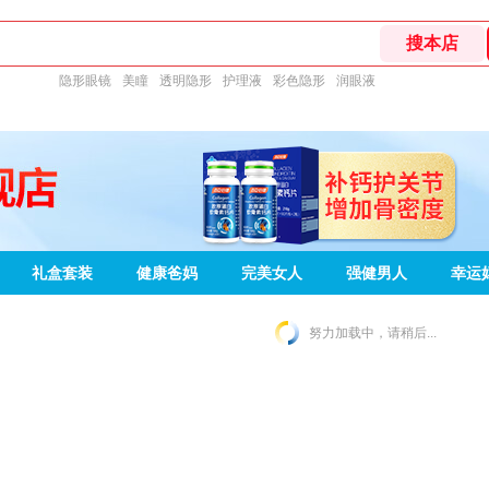
隐形眼镜
美瞳
透明隐形
护理液
彩色隐形
润眼液
礼盒套装
健康爸妈
完美女人
强健男人
幸运
努力加载中，请稍后...