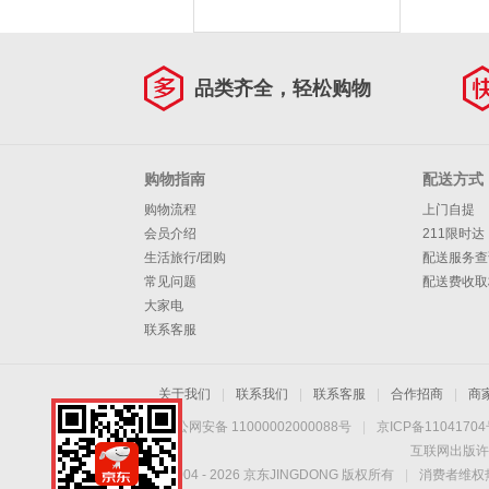
品类齐全，轻松购物
购物指南
配送方式
购物流程
上门自提
会员介绍
211限时达
生活旅行/团购
配送服务查
常见问题
配送费收取
大家电
联系客服
关于我们
|
联系我们
|
联系客服
|
合作招商
|
商
京公网安备 11000002000088号
|
京ICP备1104170
互联网出版许
Copyright © 2004 -
2026
京东JINGDONG 版权所有
|
消费者维权热