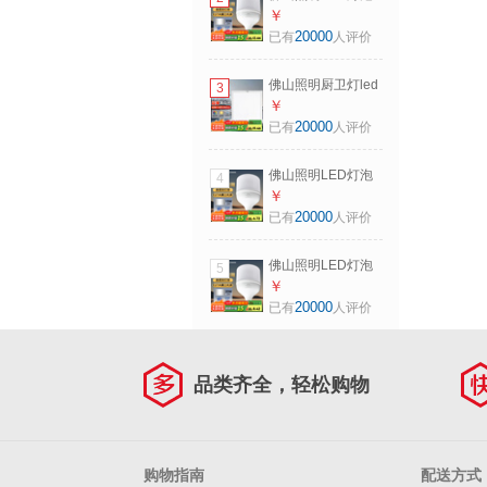
白光
节能灯泡柱形E27
￥
大螺口家用商用超
20000
已有
人评价
亮大功率工厂车间
灯 30W E27白光
佛山照明厨卫灯led
3
集成吊顶灯面板灯
￥
平板灯嵌入式铝扣
20000
已有
人评价
板灯厨房灯具 经典
白12W 300*300 白
佛山照明LED灯泡
4
光 铝扣式
节能灯泡柱形E27
￥
大螺口家用商用超
20000
已有
人评价
亮大功率工厂车间
灯 15W E27白光
佛山照明LED灯泡
5
节能灯泡柱形E27
￥
大螺口家用商用超
20000
已有
人评价
亮大功率工厂车间
灯 20W E27白光
品类齐全，轻松购物
购物指南
配送方式