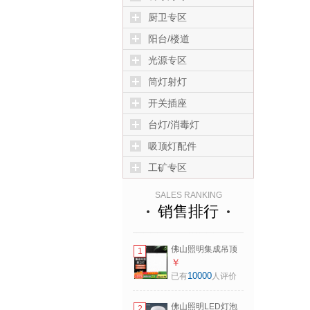
厨卫专区
阳台/楼道
光源专区
筒灯射灯
开关插座
台灯/消毒灯
吸顶灯配件
工矿专区
SALES RANKING
销售排行
佛山照明集成吊顶
1
灯600*600led平板
￥
灯面板灯铝扣吊顶
10000
已有
人评价
格栅矿棉板灯
600*600mm 42W
佛山照明LED灯泡
2