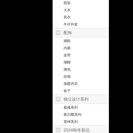
西装
大衣
风衣
牛仔外套
配饰
潮鞋
内裤
皮带
潮帽
潮包
挂饰
保暖内衣
袜子
独立设计系列
裁魂系列
夜闪耀系列
英绅系列
2024秋冬新品