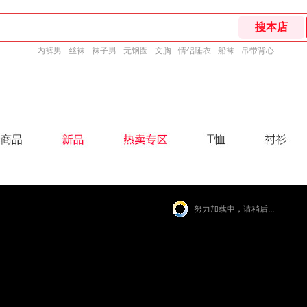
内裤男
丝袜
袜子男
无钢圈
文胸
情侣睡衣
船袜
吊带背心
努力加载中，请稍后...