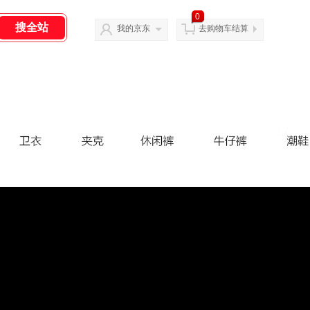
0
我的京东
去购物车结算