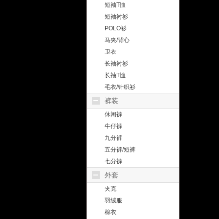
短袖T恤
短袖衬衫
POLO衫
马夹/背心
卫衣
长袖衬衫
长袖T恤
毛衣/针织衫
裤装
休闲裤
牛仔裤
九分裤
五分裤/短裤
七分裤
外套
夹克
羽绒服
棉衣