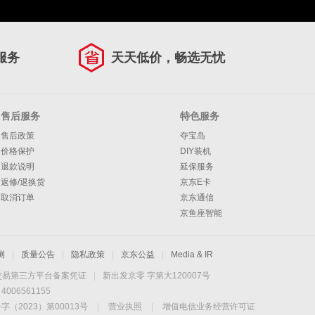
服务
天天低价，畅选无忧
售后服务
特色服务
售后政策
夺宝岛
价格保护
DIY装机
退款说明
延保服务
返修/退换货
京东E卡
取消订单
京东通信
京鱼座智能
测
|
质量公告
|
隐私政策
|
京东公益
|
Media & IR
交易第三方平台备案凭证
|
新出发京零 字第大120007号
06561155
2023）第00013号
|
营业执照
|
增值电信业务经营许可证