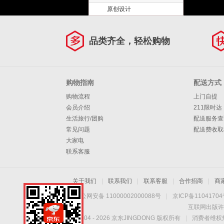
原创设计
品类齐全，轻松购物
购物指南
配送方式
购物流程
上门自提
会员介绍
211限时达
生活旅行/团购
配送服务查
常见问题
配送费收取
大家电
联系客服
关于我们
|
联系我们
|
联系客服
|
合作招商
|
商
京公网安备 11000002000088号
|
京ICP备1104170
互联网出版许
Copyright © 2004 -
2026
京东JINGDONG 版权所有
|
消费者维权热