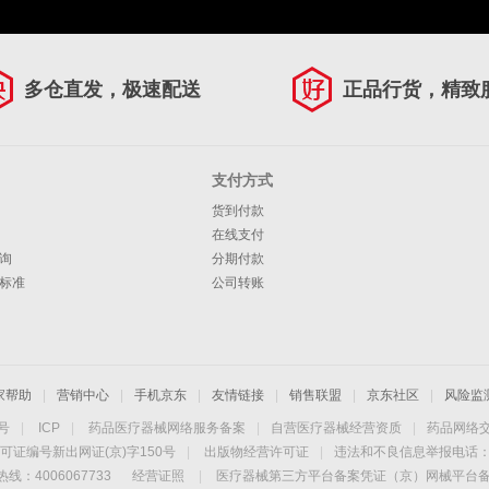
多仓直发，极速配送
正品行货，精致
支付方式
货到付款
在线支付
询
分期付款
标准
公司转账
家帮助
|
营销中心
|
手机京东
|
友情链接
|
销售联盟
|
京东社区
|
风险监
4号
|
ICP
|
药品医疗器械网络服务备案
|
自营医疗器械经营资质
|
药品网络
可证编号新出网证(京)字150号
|
出版物经营许可证
|
违法和不良信息举报电话：40
线：4006067733
经营证照
|
医疗器械第三方平台备案凭证（京）网械平台备字（