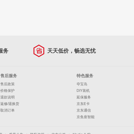
服务
天天低价，畅选无忧
售后服务
特色服务
售后政策
夺宝岛
价格保护
DIY装机
退款说明
延保服务
返修/退换货
京东E卡
取消订单
京东通信
京鱼座智能