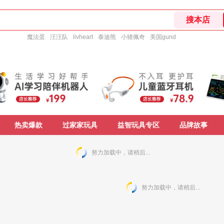
魔法蛋
汪汪队
livheart
泰迪熊
小猪佩奇
美国gund
热卖爆款
过家家玩具
益智玩具专区
品牌故事
努力加载中，请稍后...
努力加载中，请稍后...