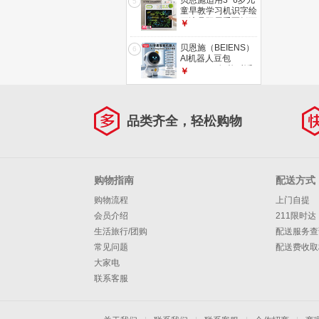
贝恩施适用3~6岁儿
5
童早教学习机识字绘
画液晶双屏手写板可
￥
擦可写套装 绿
贝恩施（BEIENS）
6
AI机器人豆包
deepseek智能对话
￥
陪伴男/女孩生日玩
具闹钟礼物
品类齐全，轻松购物
购物指南
配送方式
购物流程
上门自提
会员介绍
211限时达
生活旅行/团购
配送服务查
常见问题
配送费收取
大家电
联系客服