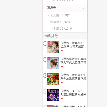
寓乐类
幼儿期：1~3岁
学前期：3~6 岁
小学期：6~12 岁
销售排行
贝恩施儿童耳机6-
1
12岁不入耳无线蓝
牙挂耳式传导学生背
￥
书学习网课护耳
贝恩施早教学习耳机
2
不入耳式儿童蓝牙耳
机英语启蒙熏听
￥
贝恩施儿童水果切切
3
乐剥皮果蔬仿真苹果
婴儿可啃咬厨房做饭
￥
女孩玩具礼物
贝恩施（BEIENS）
4
儿童跳舞毯防滑发光
款 3~6岁男/女孩生
￥
日礼物玩具 蓝牙家
用跳舞机