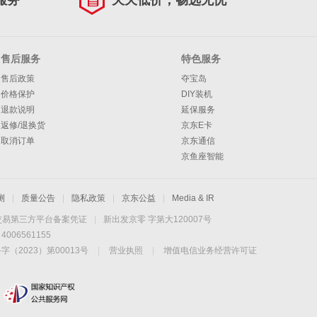
服务
天天低价，畅选无忧
售后服务
特色服务
售后政策
夺宝岛
价格保护
DIY装机
退款说明
延保服务
返修/退换货
京东E卡
取消订单
京东通信
京鱼座智能
测
|
质量公告
|
隐私政策
|
京东公益
|
Media & IR
交易第三方平台备案凭证
|
新出发京零 字第大120007号
06561155
2023）第00013号
|
营业执照
|
增值电信业务经营许可证