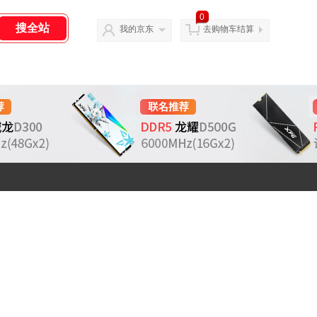
0
我的京东
去购物车结算