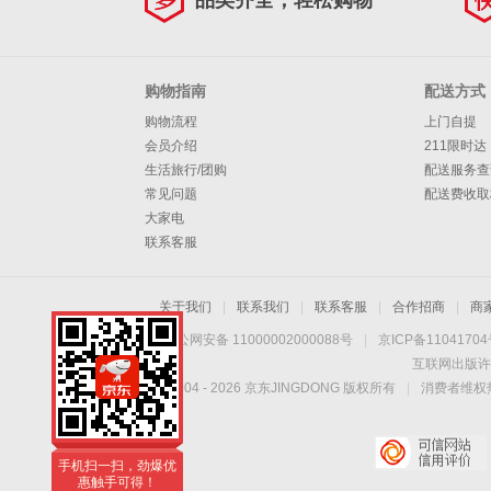
品类齐全，轻松购物
购物指南
配送方式
购物流程
上门自提
会员介绍
211限时达
生活旅行/团购
配送服务查
常见问题
配送费收取
大家电
联系客服
关于我们
|
联系我们
|
联系客服
|
合作招商
|
商
京公网安备 11000002000088号
|
京ICP备1104170
互联网出版许
Copyright © 2004 -
2026
京东JINGDONG 版权所有
|
消费者维权热
手机扫一扫，劲爆优
惠触手可得！
手机扫一扫，劲爆优
惠触手可得！