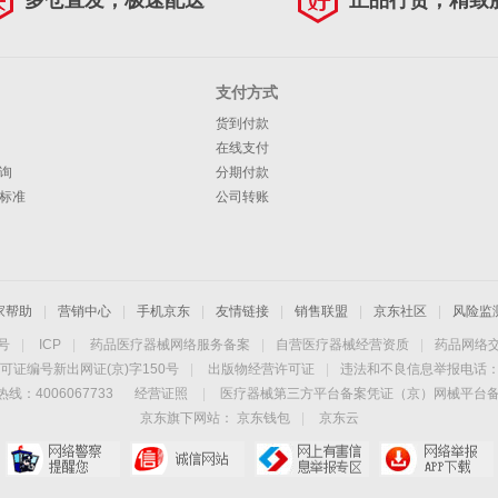
多仓直发，极速配送
正品行货，精致
支付方式
货到付款
在线支付
询
分期付款
标准
公司转账
家帮助
|
营销中心
|
手机京东
|
友情链接
|
销售联盟
|
京东社区
|
风险监
4号
|
ICP
|
药品医疗器械网络服务备案
|
自营医疗器械经营资质
|
药品网络
可证编号新出网证(京)字150号
|
出版物经营许可证
|
违法和不良信息举报电话：40
线：4006067733
经营证照
|
医疗器械第三方平台备案凭证（京）网械平台备字（
京东旗下网站：
京东钱包
|
京东云