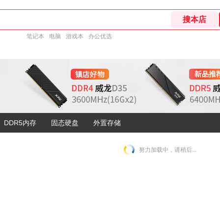
笔记本
电脑
游戏本
办公优选
DDR5内存
固态硬盘
外置存储
努力加载中，请稍后...