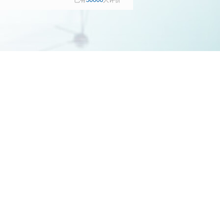
已有
人评价
补贴
钻优享 10KG大容
量全自动滚筒洗衣
机 隐奢面板 智能除
渍 羽绒服洗
WG52H1U00W