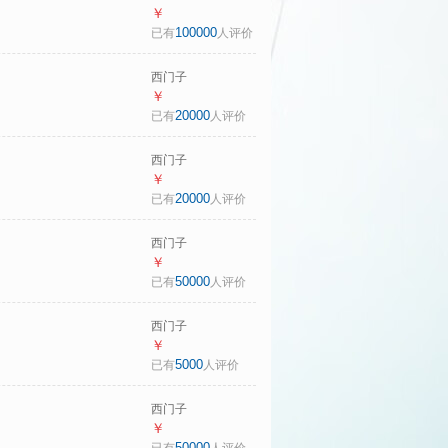
（SIEMENS）
￥
iQ300 10KG大容量
100000
已有
人评价
全自动变频滚筒洗
衣机 智能除渍 强效
西门子
除螨 羊毛洗 羽绒洗
（SIEMENS）
￥
WG52A108AW
iQ300 10KG大容量
20000
已有
人评价
全自动滚筒洗衣机
自带烘干洗烘一体
西门子
蒸汽除菌 羊毛洗
（SIEMENS）冰立
￥
WN52A1004W
方500L十字门大容
20000
已有
人评价
量冰箱 超薄微平嵌
抑菌清新 一级能效
西门子
家用电冰箱
（SIEMENS）
￥
KC88CE163C 国家
279L两门小冰箱小
50000
已有
人评价
补贴
户型风冷无霜 铂金
活性净化 一级能效
西门子
银 BCD-
（SIEMENS）冰立
￥
279W(KG33NV141C)
方504L法式多门机
5000
已有
人评价
国家补贴
皇冰箱 501升级款
双系统双循环 超薄
西门子
家用电冰箱
（SIEMENS）
￥
KF89CE163C国家
【108升级款】小晶
50000