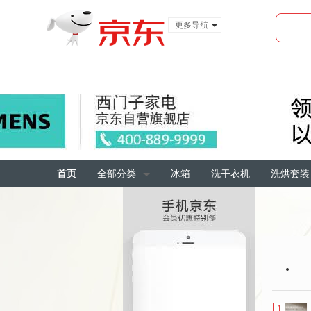
更多导航
服装城
食品
金融
首页
全部分类
冰箱
洗干衣机
洗烘套装
1