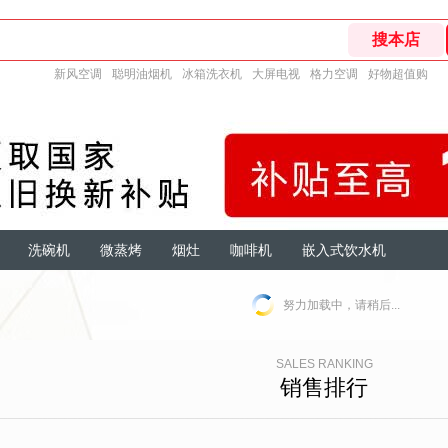
新风空调
聪明油烟机
冰箱洗衣机
大屏电视
格力空调
好物超值购
洗碗机
微蒸烤
烟灶
咖啡机
嵌入式饮水机
努力加载中，请稍后...
SALES RANKING
销售排行