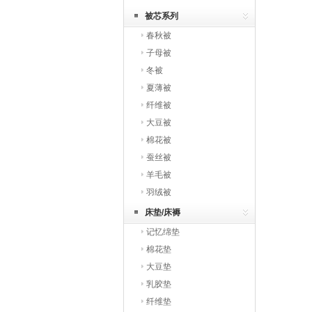
被芯系列
春秋被
子母被
冬被
夏薄被
纤维被
大豆被
棉花被
蚕丝被
羊毛被
羽绒被
床垫/床褥
记忆绵垫
棉花垫
大豆垫
乳胶垫
纤维垫