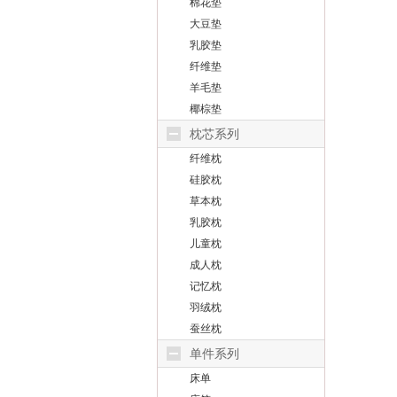
棉花垫
大豆垫
乳胶垫
纤维垫
羊毛垫
椰棕垫
枕芯系列
纤维枕
硅胶枕
草本枕
乳胶枕
儿童枕
成人枕
记忆枕
羽绒枕
蚕丝枕
单件系列
床单