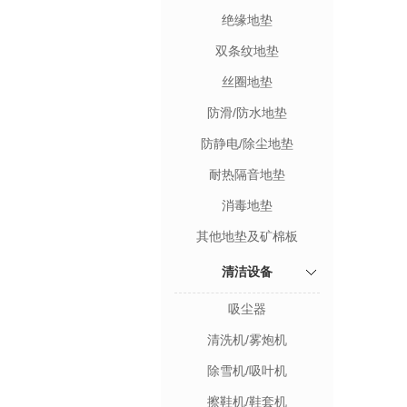
绝缘地垫
双条纹地垫
丝圈地垫
防滑/防水地垫
防静电/除尘地垫
耐热隔音地垫
消毒地垫
其他地垫及矿棉板
清洁设备
吸尘器
清洗机/雾炮机
除雪机/吸叶机
擦鞋机/鞋套机