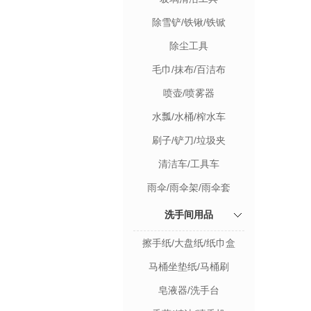
除雪铲/铁锹/铁锨
除尘工具
毛巾/抹布/百洁布
喷壶/喷雾器
水瓢/水桶/榨水车
刷子/铲刀/垃圾夹
清洁车/工具车
雨伞/雨伞架/雨伞套
洗手间用品
擦手纸/大盘纸/纸巾盒
马桶坐垫纸/马桶刷
皂液器/洗手台