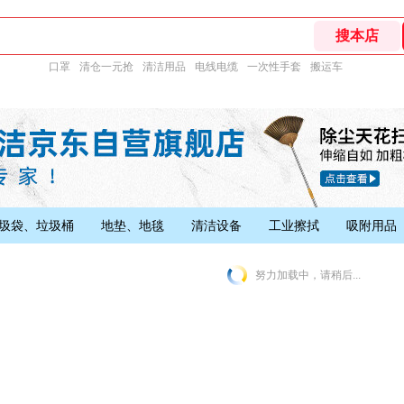
口罩
清仓一元抢
清洁用品
电线电缆
一次性手套
搬运车
圾袋、垃圾桶
地垫、地毯
清洁设备
工业擦拭
吸附用品
努力加载中，请稍后...