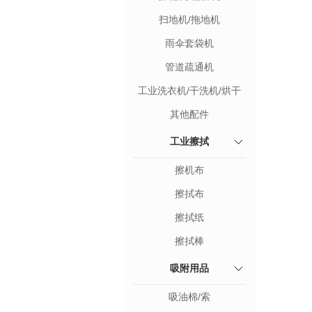
扫地机/拖地机
雨伞套袋机
管道疏通机
工业洗衣机/干洗机/烘干
机
其他配件
工业擦拭
擦机布
擦拭布
擦拭纸
擦拭棒
吸附用品
吸油棉/索