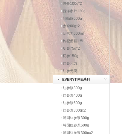
浸膏100g*2
西洋参片120g
牡蛎肽600g
参粉60g*2
活气力600ml
枸杞桑葚1.5L
切参75g*2
切参150g
红参元力
红参元奕
EVERYTIME系列
红参浆300g
红参浆400g
红参浆600g
红参浆300gx2
韩国红参浆300g
韩国红参浆600g
韩国红参浆300gx2