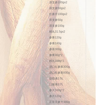
原支参100gx2
原支参50gx2
红参片100gx2
原支参50g
原支参100g
精丸31.5gx2
参膏120g
参膏240g
参茶300g
参膏30g*2
精丸168g*2
进口红参浆300g
进口红参浆600g
提取液1.5L
口服液2.7L
参片100g*2
参片120g
正官庄参片300g