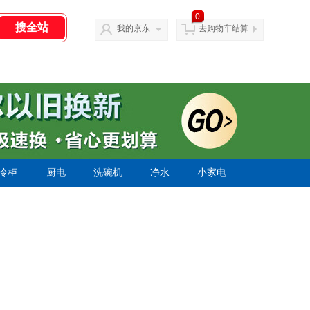
0
我的京东
去购物车结算
冷柜
厨电
洗碗机
净水
小家电