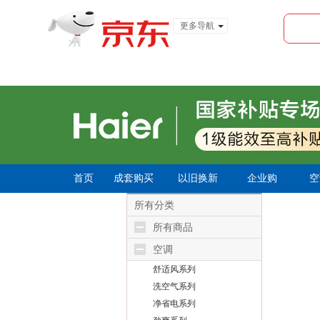
更多导航
服装城
食品
金融
首页
成套购买
以旧换新
企业购
空
所有分类
所有商品
空调
舒适风系列
洗空气系列
净省电系列