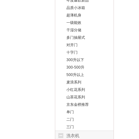
年度爆款新品
品质小冰箱
超薄机身
一级能效
干湿分储
多门抽屉式
对开门
十字门
300升以下
300-500升
500升以上
麦浪系列
小红花系列
山茶花系列
京东金榜推荐
单门
二门
三门
洗衣机