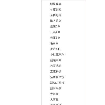
明星爆款
年度销冠
金榜好评
懒人系列
云溪5.0
云溪4.0
云溪3.0
毛白白
麦浪X11
小红花系列
超越系列
热泵洗烘
直驱科技
活水精华洗
双动力科技
超薄平嵌
大筒径
大容量