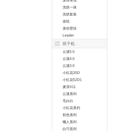
滚筒单洗
洗烘一体
洗烘套装
波轮
迷你壁挂
Leader
烘干机
云溪5.0
云溪4.0
云溪3.0
小红花35D
小红花52D1
麦浪X11
云溪系列
毛白白
小红花系列
初色系列
懒人系列
白巧系列