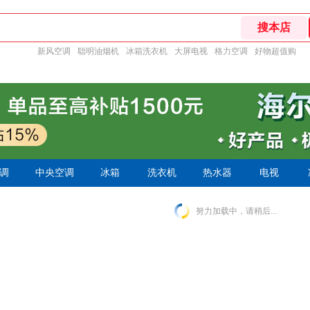
新风空调
聪明油烟机
冰箱洗衣机
大屏电视
格力空调
好物超值购
调
中央空调
冰箱
洗衣机
热水器
电视
努力加载中，请稍后...