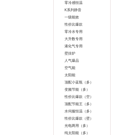
零冷感恒温
K系列静音
一级能效
性价比爆款
零冷水专用
大升数专用
液化气专用
壁挂炉
人气爆品
空气能
太阳能
顶配小蓝瓶（多）
变频节能（多）
性价比爆款（空）
顶配节能王（多）
水伺服恒温（多）
性价比爆款（壁）
光电两用（多）
纯太阳能（多）