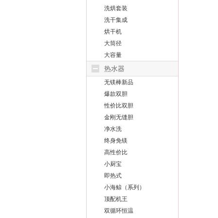
洗烘套装
洗干集成
烘干机
大筒径
大容量
热水器
无镁棒新品
爆款双胆
性价比双胆
金刚无缝胆
净水洗
终身免镁
高性价比
小厨宝
即热式
小海鲸（系列）
顶配机王
双循环恒温