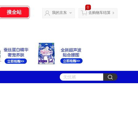
0
我的京东
去购物车结算