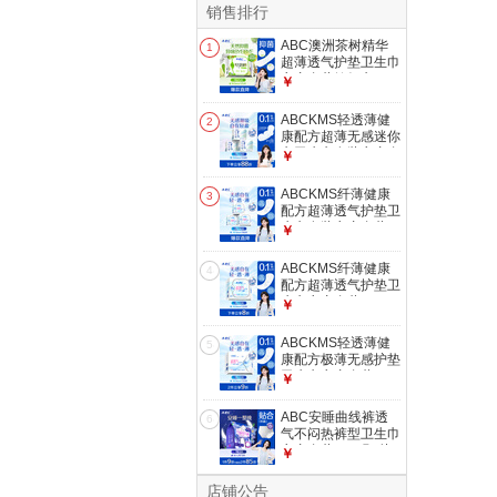
销售排行
ABC澳洲茶树精华
1
超薄透气护垫卫生巾
京东自营姨妈巾
￥
163mm*25片
ABCKMS轻透薄健
2
康配方超薄无感迷你
巾卫生巾套装京东自
￥
营190mm*24片
ABCKMS纤薄健康
3
配方超薄透气护垫卫
生巾套装京东自营
￥
163mm*66片
ABCKMS纤薄健康
4
配方超薄透气护垫卫
生巾京东自营
￥
163mm*22片
ABCKMS轻透薄健
5
康配方极薄无感护垫
卫生巾京东自营
￥
163mm*22片
ABC安睡曲线裤透
6
气不闷热裤型卫生巾
京东自营M-L码3片
￥
店铺公告