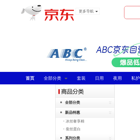
更多导航
服装城
食品
金融
首页
全部分类
套装
日用
夜用
私护
全部分类
新品特惠
冰丝奢享棉
蚕丝蛋白
系列分类