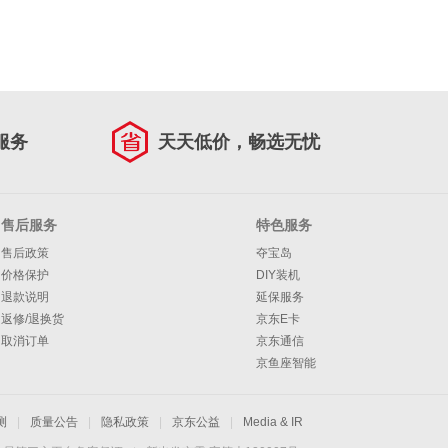
服务
天天低价，畅选无忧
售后服务
特色服务
售后政策
夺宝岛
价格保护
DIY装机
退款说明
延保服务
返修/退换货
京东E卡
取消订单
京东通信
京鱼座智能
测
|
质量公告
|
隐私政策
|
京东公益
|
Media & IR