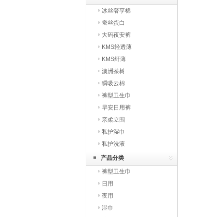
冰丝奢享棉
蚕丝蛋白
大码夜安裤
KMS轻透薄
KMS纤薄
澳洲茶树
瞬吸云棉
裤型卫生巾
早安日用裤
亲柔立围
私护湿巾
私护洗液
产品分类
裤型卫生巾
日用
夜用
湿巾