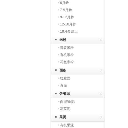
6月龄
7-9月龄
9-12月龄
12-18月龄
18月龄以上
米粉
普装米粉
有机米粉
花色米粉
面条
粒粒面
直面
佐餐泥
肉泥/鱼泥
蔬菜泥
果泥
有机果泥