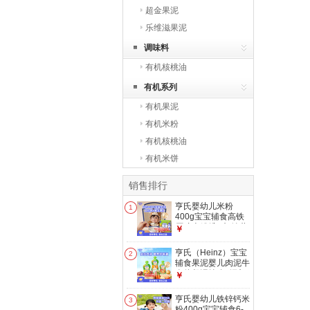
超金果泥
乐维滋果泥
调味料
有机核桃油
有机系列
有机果泥
有机米粉
有机核桃油
有机米饼
销售排行
亨氏婴幼儿米粉
1
400g宝宝辅食高铁
原味米粉维C加铁营
￥
养米糊早餐6月+
亨氏（Heinz）宝宝
2
辅食果泥婴儿肉泥牛
肉佐餐泥纯净0添加
￥
零食套装 72g*3袋
亨氏婴幼儿铁锌钙米
3
粉400g宝宝辅食6-