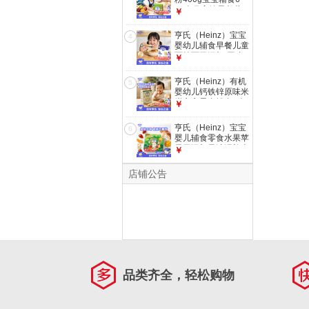
12个月高铁早餐营
￥
养米糊含DHA
亨氏（Heinz）宝宝
4
婴幼儿辅食早餐儿童
面挂面无添加 原味
￥
营养面200g
亨氏（Heinz）有机
5
婴幼儿钙铁锌原味米
饼宝宝零食辅食7个
￥
月以上独立小包装
50g
亨氏（Heinz）宝宝
6
婴儿辅食零食水果苹
果无添加果汁泥礼盒
￥
720g【款式随机】
店铺公告
品类齐全，轻松购物