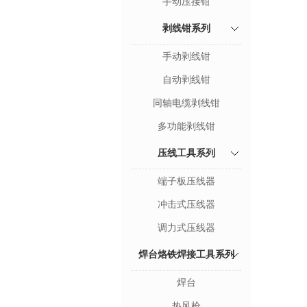
手动压接钳
剥线钳系列
手动剥线钳
自动剥线钳
同轴电缆剥线钳
多功能剥线钳
压线工具系列
端子板压线器
冲击式压线器
调力式压线器
焊台烙铁焊接工具系列
焊台
热风枪