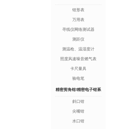
钳形表
万用表
寻线仪网络测试器
测距仪
测温枪、温湿度计
照度风速噪音燃气表
卡尺量具
验电笔
精密剪角钳/精密电子钳系
斜口钳
列
尖嘴钳
水口钳