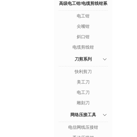
高级电工钳/电缆剪线钳系
电工钳
列
尖嘴钳
斜口钳
电缆剪线钳
刀剪系列
快利剪刀
美工刀
电工刀
雕刻刀
网络压接工具
电信网线压接钳