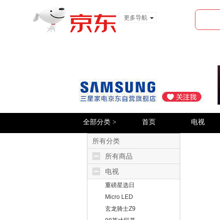
更多导航
服装城
食品
金融
全部分类 >
首页
电视
所有分类
所有商品
电视
重磅星选日
Micro LED
玄龙骑士Z9