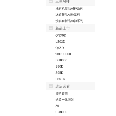
三星AI神
洗衣机新品AI神系列
冰箱新品AI神系列
洗烘套新品AI神系列
新品上市
QNX9D
LS03D
QX5D
98DU9000
DU8000
S90D
S95D
LS01D
进店必看
音响套装
送装一体套装
Z9
CU8000