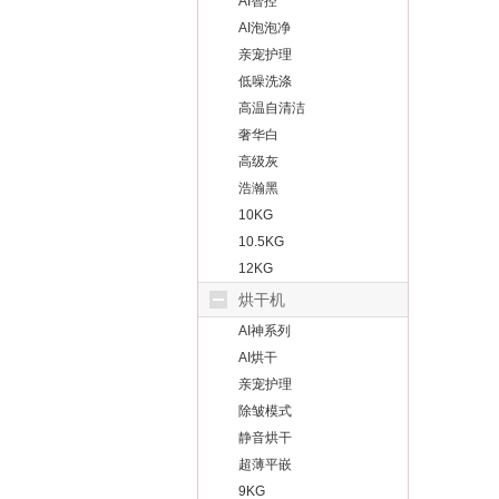
AI智控
AI泡泡净
亲宠护理
低噪洗涤
高温自清洁
奢华白
高级灰
浩瀚黑
10KG
10.5KG
12KG
烘干机
AI神系列
AI烘干
亲宠护理
除皱模式
静音烘干
超薄平嵌
9KG