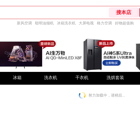
新风空调
聪明油烟机
冰箱洗衣机
大屏电视
格力空调
好物超值购
冰箱
洗衣机
干衣机
洗烘套装
努力加载中，请稍后...