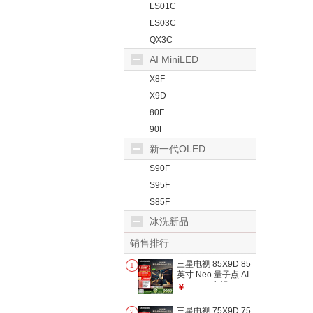
LS01C
LS03C
QX3C
AI MiniLED
X8F
X9D
80F
90F
新一代OLED
S90F
S95F
S85F
冰洗新品
销售排行
三星电视 85X9D 85
1
英寸 Neo 量子点 AI
Mini LED电视
￥
120Hz
QA85QNX9DAJXXZ
三星电视 75X9D 75
2