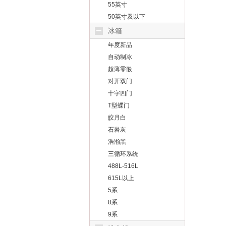
55英寸
50英寸及以下
冰箱
年度新品
自动制冰
超薄零嵌
对开双门
十字四门
T型蝶门
皎月白
石岩灰
浩瀚黑
三循环系统
488L-516L
615L以上
5系
8系
9系