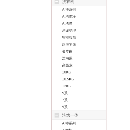
洗衣机
AI神系列
AI泡泡净
AI洗涤
亲宠护理
智能投放
超薄零嵌
奢华白
浩瀚黑
高级灰
10KG
10.5KG
12KG
5系
7系
9系
洗烘一体
AI神系列