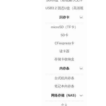
快闪U盘（短视频/大文件
存储）
USB3.2 固态U盘（高清视
频/设计图档存储）
闪存卡
microSD（TF卡）
SD卡
CFexpress卡
读卡器
存储卡收纳盒
内存条
台式机内存条
笔记本内存条
网络存储（NAS）
个人