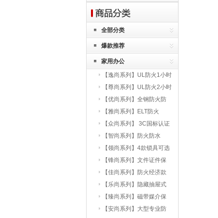
牲。
公安部消防局2014年火灾统计
全部分类
表明，冬春季节（1至5月和12
月）全国共发生火灾25万余
爆款推荐
起，平均每天1374起，夏秋季
节（6至11月）共发生火灾14.
家用办公
5万起，平均每天790起，冬春
【逸尚系列】UL防火1小时
季节的火灾发生率比夏秋季节
高73.9%。
【尊尚系列】UL防火2小时
【优尚系列】全钢防火防
盗
【雅尚系列】ELT防火
【众尚系列】 3C国标认证
【智尚系列】防火防水
【领尚系列】4款锁具可选
【锋尚系列】文件证件保
护
【佳尚系列】防火经济款
【乐尚系列】隐藏抽屉式
【臻尚系列】磁带媒介保
护
【安尚系列】大型专业防