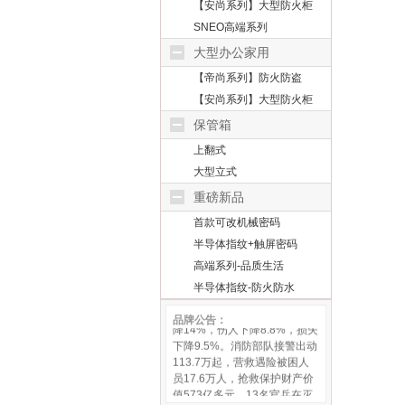
【安尚系列】大型防火柜
SNEO高端系列
大型办公家用
【帝尚系列】防火防盗
【安尚系列】大型防火柜
保管箱
上翻式
大型立式
重磅新品
首款可改机械密码
半导体指纹+触屏密码
据中国消防盘点，全国全年接
高端系列-品质生活
报火灾39.5万起，死亡1817
半导体指纹-防火防水
人，受伤1493人，直接财产损
失43.9亿元，同比上年亡人下
品牌公告：
降14%，伤人下降8.8%，损失
下降9.5%。消防部队接警出动
113.7万起，营救遇险被困人
员17.6万人，抢救保护财产价
值573亿多元。13名官兵在灭
火和抢险救援战斗中英勇牺