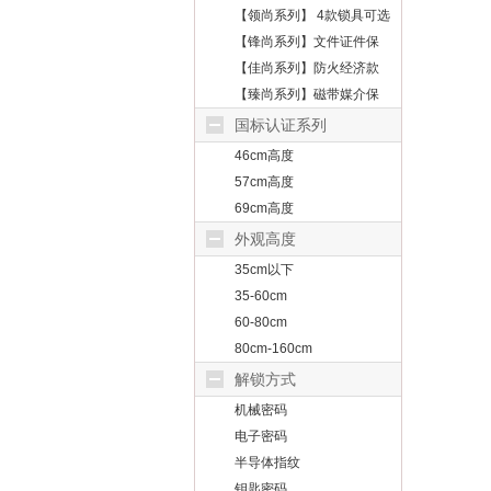
【领尚系列】 4款锁具可选
【锋尚系列】文件证件保
护
【佳尚系列】防火经济款
【臻尚系列】磁带媒介保
护
国标认证系列
46cm高度
57cm高度
69cm高度
外观高度
35cm以下
35-60cm
60-80cm
80cm-160cm
解锁方式
机械密码
电子密码
半导体指纹
钥匙密码