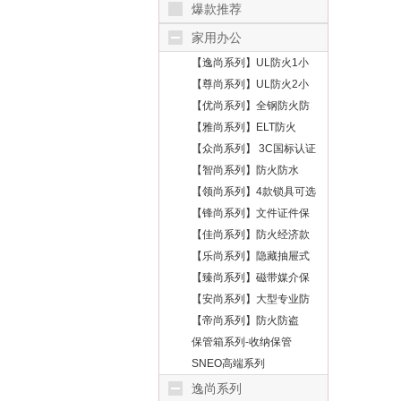
爆款推荐
家用办公
【逸尚系列】UL防火1小
时
【尊尚系列】UL防火2小
时
【优尚系列】全钢防火防
盗
【雅尚系列】ELT防火
【众尚系列】 3C国标认证
【智尚系列】防火防水
【领尚系列】4款锁具可选
【锋尚系列】文件证件保
护
【佳尚系列】防火经济款
【乐尚系列】隐藏抽屉式
【臻尚系列】磁带媒介保
护
【安尚系列】大型专业防
火
【帝尚系列】防火防盗
保管箱系列-收纳保管
SNEO高端系列
逸尚系列