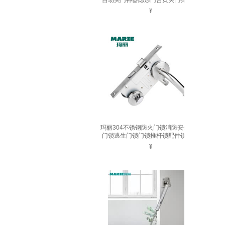
自动关门神器隐形门合页关门弹簧 滚
轮2.0-大号-珍珠色
¥
玛丽304不锈钢防火门锁消防安全通道
门锁逃生门锁门锁推杆锁配件锁芯 不
互开锁芯
¥