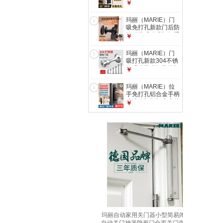
内木门房门房间门把
￥
手手柄静音全不锈钢
整套 【黑色A款】
玛丽（MARIE）门
4
125锁体-舌距60 通
吸免打孔新款门后防
用型
撞硅胶强磁吸门把手
￥
超静音神器卫生间门
挡器 【磁吸短款】
玛丽（MARIE）门
5
黑色高5.8cm1只 其
吸打孔新款304不锈
他
钢强磁卫生间防撞门
￥
碰门挡器吸门器地吸
加长 总长9.8厘米
玛丽（MARIE）拉
6
【201不锈钢】 磁力
手免打孔铝合金手柄
更强
玻璃移门柜门窗户抽
￥
屉阳台推拉门自粘门
把手 【5.0粘贴】铝
合金黑-200*40 1只
无规格
玛丽自动家用关门器小型简易闭门器