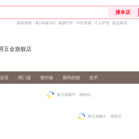
家装智能
满199减100
健康守护
中外美酒
个人护理
纸品家清
家用五金旗舰店
合页
闭门器
密封条
密码挂锁
拉手
努力加载中，请稍后...
努力加载中，请稍后...