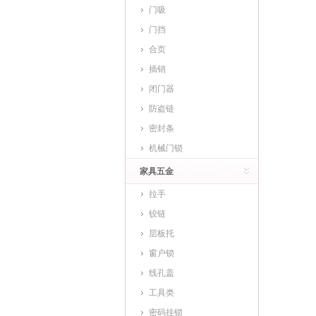
门吸
门挡
合页
插销
闭门器
防盗链
密封条
机械门锁
家具五金
拉手
铰链
层板托
窗户锁
线孔盖
工具类
密码挂锁