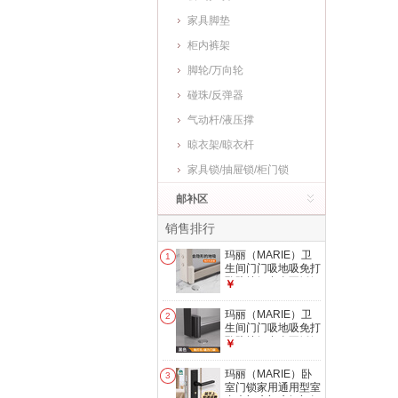
家具脚垫
柜内裤架
脚轮/万向轮
碰珠/反弹器
气动杆/液压撑
晾衣架/晾衣杆
家具锁/抽屉锁/柜门锁
邮补区
销售排行
玛丽（MARIE）卫
1
生间门门吸地吸免打
孔防撞铝合金不锈钢
￥
隐形强力磁铁极窄隐
形地 1.0【超薄强
玛丽（MARIE）卫
2
磁】极窄门吸奶白1
生间门门吸地吸免打
只 其他
孔防撞铝合金不锈钢
￥
隐形强力磁铁极窄隐
形地 1.0【极薄强
玛丽（MARIE）卧
3
磁】极窄门吸黑色1
室门锁家用通用型室
只 其他