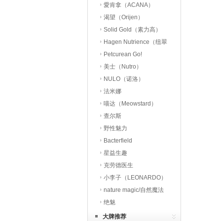
愛肯拿（ACANA）
渴望（Orijen）
Solid Gold（素力高）
Hagen Nutrience（纽翠
斯）
Petcurean Go!
美士（Nutro）
NULO（诺洛）
法米娜
喵达（Meowstard）
查尔斯
野性魅力
Bacterfield
星益生趣
（STELLA&CHEWY’S）
克劳德医生
小李子（LEONARDO）
nature magic/自然魔法
绝魅
大牌推荐