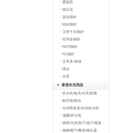
爱丽思
猫乐适
蓝钻猫砂
铂钻猫砂
卫塔卡夫猫砂
铠泽金猫砂
NEO猫砂
N1猫砂
艾禾美-铁锤
喵达
吉芙
家居生活用品
饮水机/食具/水具/奶瓶
航空箱/猫包
自动喂食器/自动饮水机
项圈/牵引绳
猫窝/吊床/垫子/毯子/猫笼
储粮桶/勺/餐垫/罐头盖