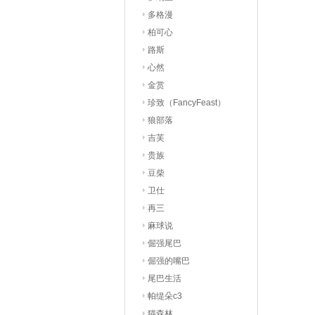
多格漫
柏可心
路斯
心然
金赏
珍致（FancyFeast）
狼部落
吉芙
贵族
豆柴
卫仕
再三
麻球说
倔强尾巴
倔强的嘴巴
尾巴生活
帕缇朵c3
猫森林