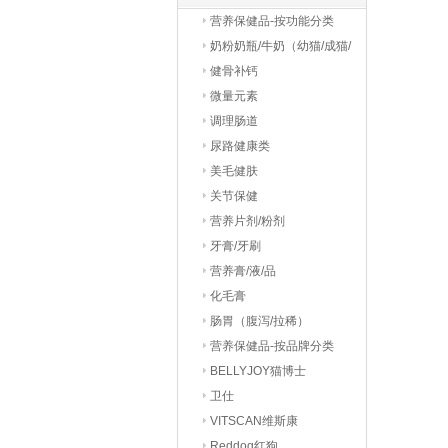
营养保健品-按功能分类
奶粉奶瓶/牛奶（幼猫/成猫/
老猫）
健骨补钙
微量元素
调理肠道
尿路健康类
美毛健肤
关节保健
营养片剂/粉剂
牙膏/牙刷
营养膏/液/品
化毛膏
肠胃（腹泻/拉稀）
营养保健品-按品牌分类
BELLYJOY猫博士
卫仕
VITSCAN维斯康
Reddog红狗