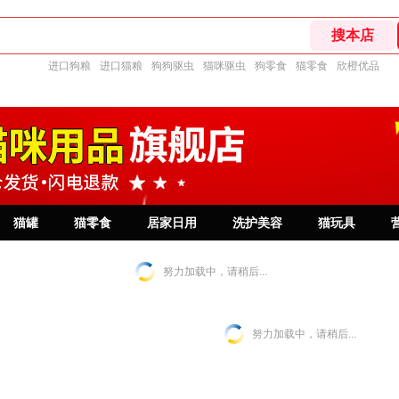
进口狗粮
进口猫粮
狗狗驱虫
猫咪驱虫
狗零食
猫零食
欣橙优品
猫罐
猫零食
居家日用
洗护美容
猫玩具
努力加载中，请稍后...
努力加载中，请稍后...