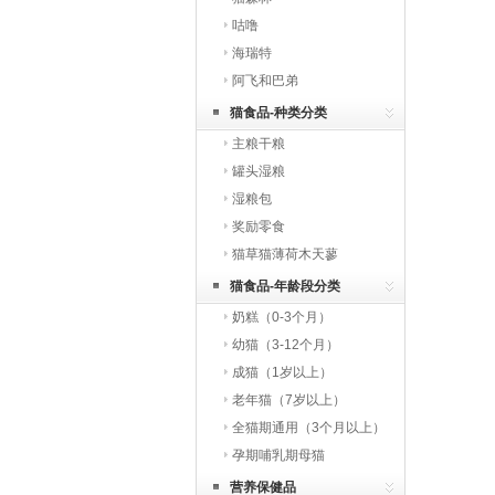
咕噜
海瑞特
阿飞和巴弟
猫食品-种类分类
主粮干粮
罐头湿粮
湿粮包
奖励零食
猫草猫薄荷木天蓼
猫食品-年龄段分类
奶糕（0-3个月）
幼猫（3-12个月）
成猫（1岁以上）
老年猫（7岁以上）
全猫期通用（3个月以上）
孕期哺乳期母猫
营养保健品