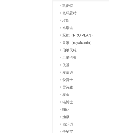
凯麦特
佩玛思特
玫斯
比瑞吉
冠能（PRO PLAN）
皇家（royalcanin）
伯纳天纯
卫塔卡夫
优基
麦富迪
爱普士
雪诗雅
泰鱼
猫博士
喵达
渔极
猫乐适
伊纳宝