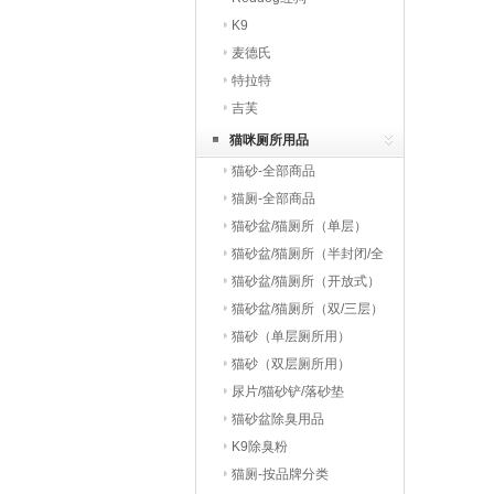
K9
麦德氏
特拉特
吉芙
猫咪厕所用品
猫砂-全部商品
猫厕-全部商品
猫砂盆/猫厕所（单层）
猫砂盆/猫厕所（半封闭/全
封闭）
猫砂盆/猫厕所（开放式）
猫砂盆/猫厕所（双/三层）
猫砂（单层厕所用）
猫砂（双层厕所用）
尿片/猫砂铲/落砂垫
猫砂盆除臭用品
K9除臭粉
猫厕-按品牌分类