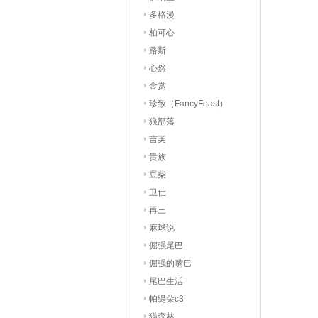
多格漫
柏可心
路斯
心然
金赏
珍致（FancyFeast）
狼部落
吉芙
贵族
豆柴
卫仕
再三
麻球说
倔强尾巴
倔强的嘴巴
尾巴生活
帕缇朵c3
猫森林