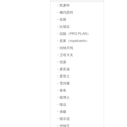
凯麦特
佩玛思特
玫斯
比瑞吉
冠能（PRO PLAN）
皇家（royalcanin）
伯纳天纯
卫塔卡夫
优基
麦富迪
爱普士
雪诗雅
泰鱼
猫博士
喵达
渔极
猫乐适
伊纳宝