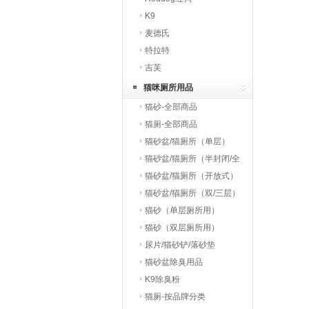
K9
麦德氏
特拉特
吉芙
猫咪厕所用品
猫砂-全部商品
猫厕-全部商品
猫砂盆/猫厕所（单层）
猫砂盆/猫厕所（半封闭/全
封闭）
猫砂盆/猫厕所（开放式）
猫砂盆/猫厕所（双/三层）
猫砂（单层厕所用）
猫砂（双层厕所用）
尿片/猫砂铲/落砂垫
猫砂盆除臭用品
K9除臭粉
猫厕-按品牌分类