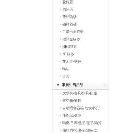
爱丽思
猫乐适
蓝钻猫砂
铂钻猫砂
卫塔卡夫猫砂
铠泽金猫砂
NEO猫砂
N1猫砂
艾禾美-铁锤
喵达
吉芙
家居生活用品
饮水机/食具/水具/奶瓶
航空箱/猫包
自动喂食器/自动饮水机
项圈/牵引绳
猫窝/吊床/垫子/毯子/猫笼
储粮桶/勺/餐垫/罐头盖