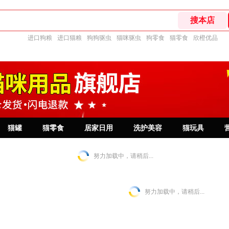
进口狗粮
进口猫粮
狗狗驱虫
猫咪驱虫
狗零食
猫零食
欣橙优品
猫罐
猫零食
居家日用
洗护美容
猫玩具
努力加载中，请稍后...
努力加载中，请稍后...