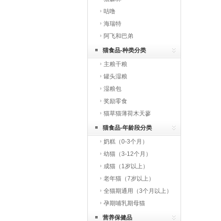
咕噜
海瑞特
阿飞和巴弟
猫食品-种类分类
主粮干粮
罐头湿粮
湿粮包
奖励零食
猫草猫薄荷木天蓼
猫食品-年龄段分类
奶糕（0-3个月）
幼猫（3-12个月）
成猫（1岁以上）
老年猫（7岁以上）
全猫期通用（3个月以上）
孕期哺乳期母猫
营养保健品