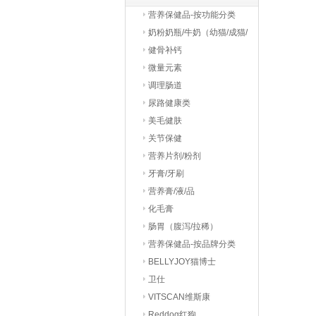
营养保健品-按功能分类
奶粉奶瓶/牛奶（幼猫/成猫/
老猫）
健骨补钙
微量元素
调理肠道
尿路健康类
美毛健肤
关节保健
营养片剂/粉剂
牙膏/牙刷
营养膏/液/品
化毛膏
肠胃（腹泻/拉稀）
营养保健品-按品牌分类
BELLYJOY猫博士
卫仕
VITSCAN维斯康
Reddog红狗