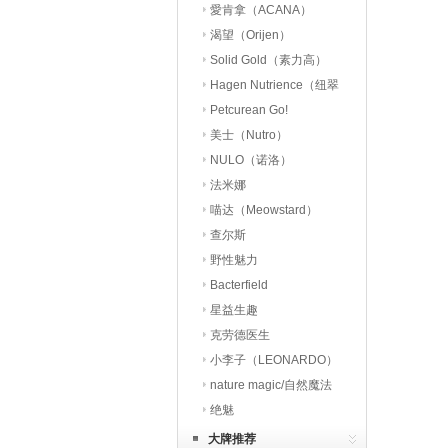
愛肯拿（ACANA）
渴望（Orijen）
Solid Gold（素力高）
Hagen Nutrience（纽翠
斯）
Petcurean Go!
美士（Nutro）
NULO（诺洛）
法米娜
喵达（Meowstard）
查尔斯
野性魅力
Bacterfield
星益生趣
（STELLA&CHEWY’S）
克劳德医生
小李子（LEONARDO）
nature magic/自然魔法
绝魅
大牌推荐