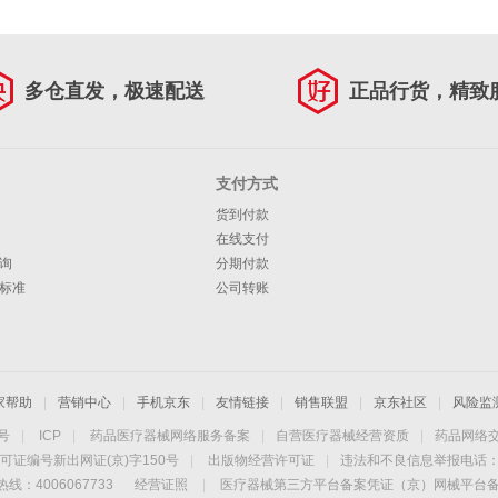
多仓直发，极速配送
正品行货，精致
支付方式
货到付款
在线支付
询
分期付款
标准
公司转账
家帮助
|
营销中心
|
手机京东
|
友情链接
|
销售联盟
|
京东社区
|
风险监
4号
|
ICP
|
药品医疗器械网络服务备案
|
自营医疗器械经营资质
|
药品网络
可证编号新出网证(京)字150号
|
出版物经营许可证
|
违法和不良信息举报电话：40
线：4006067733
经营证照
|
医疗器械第三方平台备案凭证（京）网械平台备字（