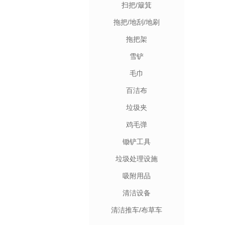
扫把/簸箕
拖把/地刮/地刷
拖把架
雪铲
毛巾
百洁布
垃圾夹
鸡毛弹
锄铲工具
垃圾处理设施
吸附用品
清洁设备
清洁推车/布草车