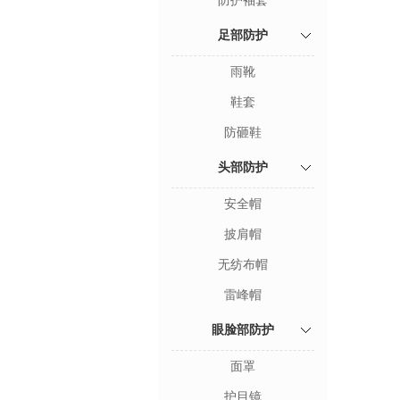
防护袖套
足部防护
雨靴
鞋套
防砸鞋
头部防护
安全帽
披肩帽
无纺布帽
雷峰帽
眼脸部防护
面罩
护目镜