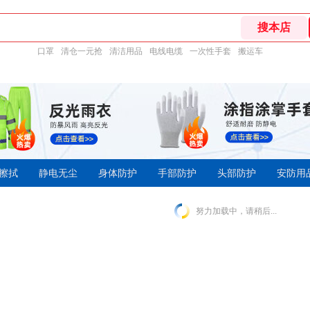
口罩
清仓一元抢
清洁用品
电线电缆
一次性手套
搬运车
擦拭
静电无尘
身体防护
手部防护
头部防护
安防用
努力加载中，请稍后...