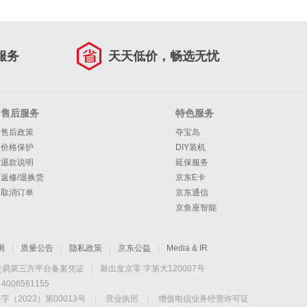
服务
天天低价，畅选无忧
售后服务
特色服务
售后政策
夺宝岛
价格保护
DIY装机
退款说明
延保服务
返修/退换货
京东E卡
取消订单
京东通信
京鱼座智能
测
|
质量公告
|
隐私政策
|
京东公益
|
Media & IR
交易第三方平台备案凭证
|
新出发京零 字第大120007号
06561155
2023）第00013号
|
营业执照
|
增值电信业务经营许可证