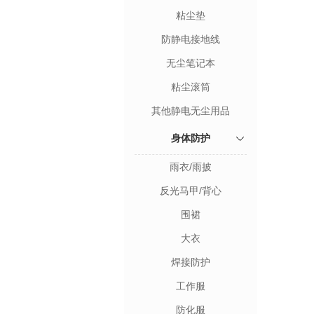
粘尘垫
防静电接地线
无尘笔记本
粘尘滚筒
其他静电无尘用品
身体防护
雨衣/雨披
反光马甲/背心
围裙
大衣
焊接防护
工作服
防化服