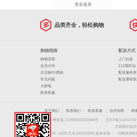
安全器具
品类齐全，轻松购物
购物指南
配送方式
购物流程
上门自提
会员介绍
211限时达
生活旅行/团购
配送服务查
常见问题
配送费收取
大家电
联系客服
关于我们
|
联系我们
|
联系客服
|
合作招商
|
商
京公网安备 11000002000088号
|
京ICP备1104170
互联网出版许
Copyright © 2004 -
2026
京东JINGDONG 版权所有
|
消费者维权热