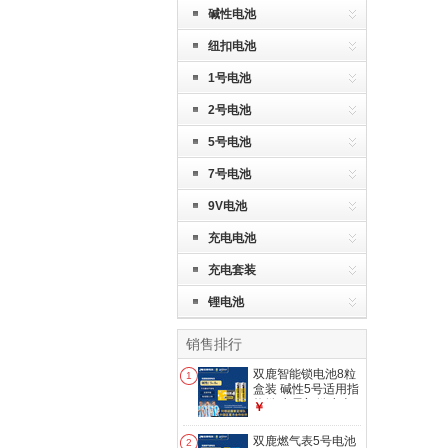
碱性电池
纽扣电池
1号电池
2号电池
5号电池
7号电池
9V电池
充电电池
充电套装
锂电池
销售排行
双鹿智能锁电池8粒
1
盒装 碱性5号适用指
纹锁/电子门锁小米
￥
TCL德施曼PHILIPS
鹿客VOC凯迪仕
双鹿燃气表5号电池
2