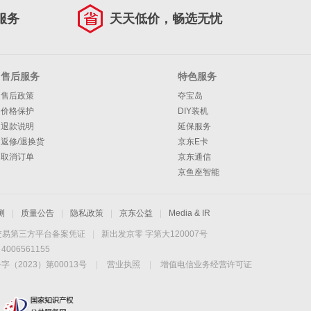
服务
天天低价，畅选无忧
售后服务
特色服务
售后政策
夺宝岛
价格保护
DIY装机
退款说明
延保服务
返修/退换货
京东E卡
取消订单
京东通信
京鱼座智能
测
|
质量公告
|
隐私政策
|
京东公益
|
Media & IR
交易第三方平台备案凭证
|
新出发京零 字第大120007号
06561155
2023）第00013号
|
营业执照
|
增值电信业务经营许可证