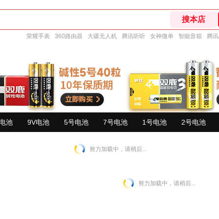
荣耀手表
360路由器
大疆无人机
腾讯听听
女神微单
智能音箱
腾讯
电池
9V电池
5号电池
7号电池
1号电池
2号电池
努力加载中，请稍后...
努力加载中，请稍后...