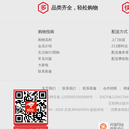
品类齐全，轻松购物
购物指南
配送方式
购物流程
上门自提
会员介绍
211限时达
生活旅行/团购
配送服务查
常见问题
配送费收取
大家电
联系客服
关于我们
|
联系我们
|
联系客服
|
合作招商
|
商
京公网安备 11000002000088号
|
京ICP备1104170
互联网出版许
Copyright © 2004 -
2026
京东JINGDONG 版权所有
|
消费者维权热
手机扫一扫，劲爆优
惠触手可得！