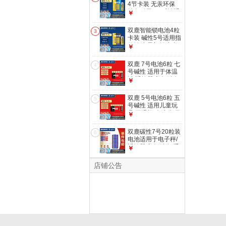
LR6/AA
4节卡装 无汞环保
持久耐用 AA碱性适
￥
用于天然气表煤气表
水表LR6五号 1.5V
双鹿智能锁电池4粒
3
4节卡装
卡装 碱性5号适用指
纹锁/电子门锁小米
￥
TCL德施曼PHILIPS
鹿客VOC凯迪仕
双鹿 7号电池6粒 七
4
LR6/AA
号碱性 适用于体温
计/遥控器/鼠标键盘/
￥
电子秤/血氧仪/耳温
枪等 LR03/AAA
双鹿 5号电池6粒 五
5
号碱性 适用儿童玩
具/耳温枪/血糖仪/无
￥
线鼠标/遥控器/成人
用品/血压计 LR6/AA
双鹿碳性7号20粒装
6
电池适用于电子秤/
遥控器/鼠标键盘/手
￥
电筒等 R03/AAA电
池青春版【一件包
店铺公告
邮】