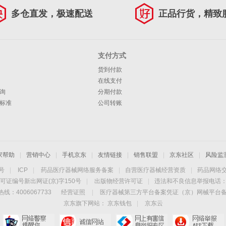
多仓直发，极速配送
正品行货，精致
支付方式
货到付款
在线支付
询
分期付款
标准
公司转账
家帮助
|
营销中心
|
手机京东
|
友情链接
|
销售联盟
|
京东社区
|
风险监
4号
|
ICP
|
药品医疗器械网络服务备案
|
自营医疗器械经营资质
|
药品网络
可证编号新出网证(京)字150号
|
出版物经营许可证
|
违法和不良信息举报电话：40
线：4006067733
经营证照
|
医疗器械第三方平台备案凭证（京）网械平台备字（
京东旗下网站：
京东钱包
|
京东云