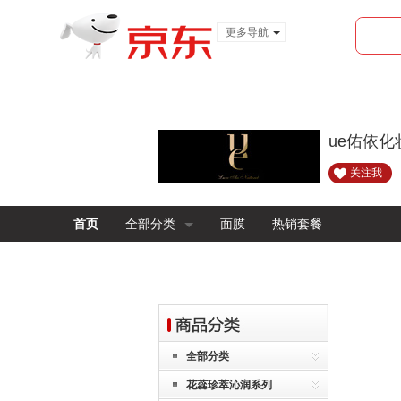
更多导航
服装城
食品
金融
ue佑依
关注我
首页
全部分类
面膜
热销套餐
全部分类
花蕊珍萃沁润系列