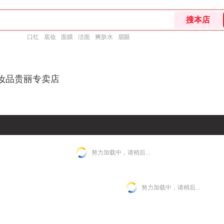
口红
底妆
面膜
洁面
爽肤水
眉眼
化妆品贵丽专卖店
努力加载中，请稍后...
努力加载中，请稍后...