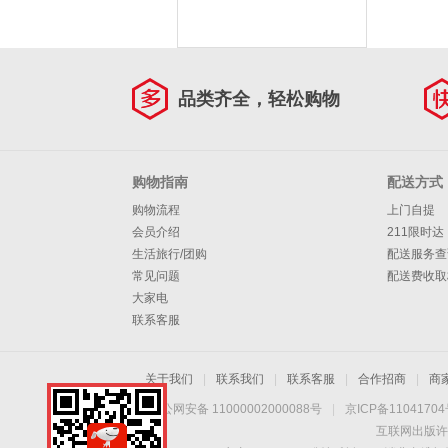
品类齐全，轻松购物
购物指南
配送方式
购物流程
上门自提
会员介绍
211限时达
生活旅行/团购
配送服务查
常见问题
配送费收取
大家电
联系客服
关于我们
|
联系我们
|
联系客服
|
合作招商
|
商
京公网安备 11000002000088号
|
京ICP备1104170
互联网出版许