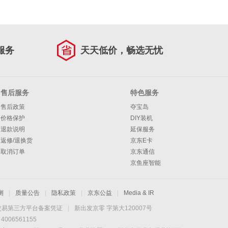
服务
天天低价，畅选无忧
售后服务
特色服务
售后政策
夺宝岛
价格保护
DIY装机
退款说明
延保服务
返修/退换货
京东E卡
取消订单
京东通信
京鱼座智能
测
|
质量公告
|
隐私政策
|
京东公益
|
Media & IR
交易第三方平台备案凭证
|
新出发京零 字第大120007号
06561155