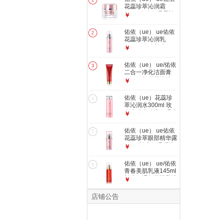
花蕊珍萃沁润霜
50ml 玫瑰保湿霜补
￥
水沁润嫩肤面霜
佑依（ue） ue佑依
2
花蕊珍萃沁润乳
145ml 玫瑰补水保
￥
湿沁润护肤乳液
佑依（ue） ue/佑依
3
二合一净化洁面膏
150ml 红石榴泡沫
￥
洁面乳美肌洗面奶
佑依（ue）花蕊珍
4
萃沁润水300ml 玫
瑰大粉水沁润保湿水
￥
补水保湿爽肤水
佑依（ue） ue佑依
5
花蕊珍萃眼部精华露
20ml 补水保湿呵护
￥
眼部肌肤玫瑰护肤品
20ml
佑依（ue） ue/佑依
6
青春美肌乳液145ml
补水保湿红石榴乳液
￥
护肤品
店铺公告