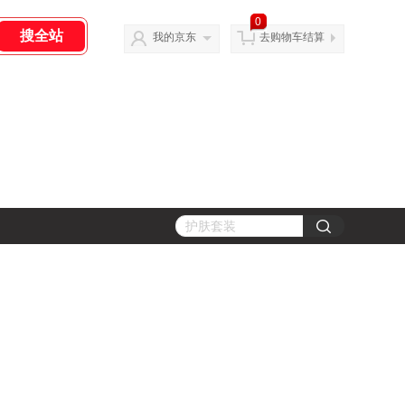
0
我的京东
去购物车结算