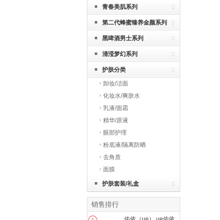
青春美肌系列
第二代蜂蜜臻养金颜系列
黑啤酒男士系列
清滢梦幻系列
护肤分类
卸妆/洁面
化妆水/爽肤水
乳液/面霜
精华/原液
眼部护理
粉底液/隔离防晒
去角质
面膜
护肤套装/礼盒
销售排行
佑依（ue） ue佑依
1