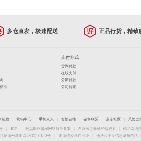
多仓直发，极速配送
正品行货，精致
支付方式
货到付款
在线支付
询
分期付款
标准
公司转账
家帮助
|
营销中心
|
手机京东
|
友情链接
|
销售联盟
|
京东社区
|
风险监
4号
|
ICP
|
药品医疗器械网络服务备案
|
自营医疗器械经营资质
|
药品网络
可证编号新出网证(京)字150号
|
出版物经营许可证
|
违法和不良信息举报电话：40