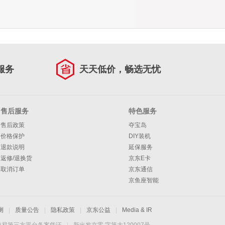
服务
天天低价，畅选无忧
售后服务
特色服务
售后政策
夺宝岛
价格保护
DIY装机
退款说明
延保服务
返修/退换货
京东E卡
取消订单
京东通信
京鱼座智能
测
|
质量公告
|
隐私政策
|
京东公益
|
Media & IR