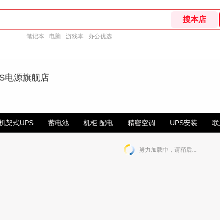
笔记本
电脑
游戏本
办公优选
PS电源旗舰店
机架式UPS
蓄电池
机柜 配电
精密空调
UPS安装
联
努力加载中，请稍后...