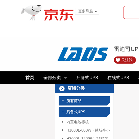
更多导航
服装城
食品
金融
雷迪司U
关注我
首页
全部分类
后备式UPS
在线式UPS
店铺分类
所有商品
后备式UPS
内置电池标机
H1000L-600W（续航半小
时-8小时）
H2000L-1200W（续航半