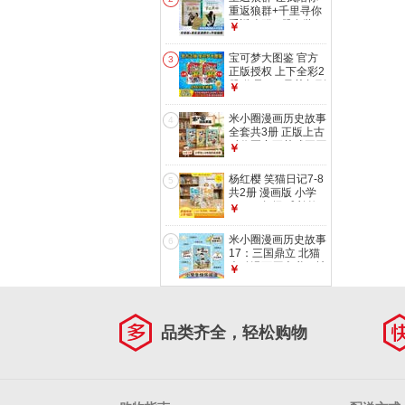
级漫画故事书课外阅
重返狼群+千里寻你
读书籍暑假作业 一
重返狼群 2册套装
￥
升二暑假衔接 小升
格林 李微漪 小学生
初暑假衔接
课外阅读 狼图腾姜
宝可梦大图鉴 官方
3
戎同名电影原著小说
正版授权 上下全彩2
狼族奇迹震撼之作，
册 收录898只关都到
￥
个性自由众生平等传
伽勒尔宝可梦 拼音
奇故事 青少年 儿童
速查 超级进化超极
米小圈漫画历史故事
文学
4
巨化原始回归解析
全套共3册 正版上古
儿童动漫漫画书 训
时代夏商更替武王灭
￥
练家必备收藏图鉴
商米小圈上学记漫画
国学历史聊古今智慧
杨红樱 笑猫日记7-8
5
素书启蒙书成功哲理
共2册 漫画版 小学
书 小学生一二三四
一二三年级 成长故
￥
五六年级经典儿童文
事 国际安徒生提名
学名著课外阅读书籍
奖 7-12岁
米小圈漫画历史故事
6
17：三国鼎立 北猫
幽默漫画历史书，社
￥
科院专家审订，成语
典故贴士，小学生快
乐
品类齐全，轻松购物