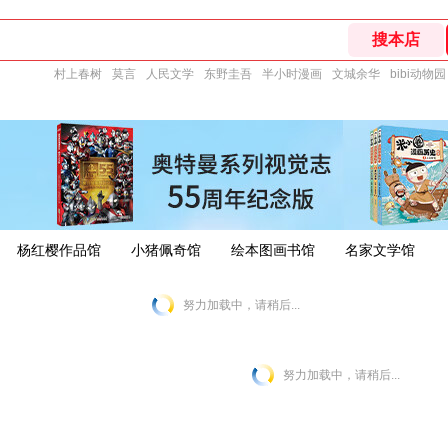
村上春树
莫言
人民文学
东野圭吾
半小时漫画
文城余华
bibi动物园
杨红樱作品馆
小猪佩奇馆
绘本图画书馆
名家文学馆
努力加载中，请稍后...
努力加载中，请稍后...