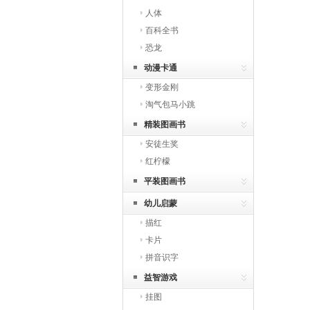
人体
百科全书
恐龙
动漫卡通
变形金刚
淘气包马小跳
精装图画书
安徒生奖
红柠檬
平装图画书
幼儿启蒙
描红
卡片
拼音识字
益智游戏
挂图