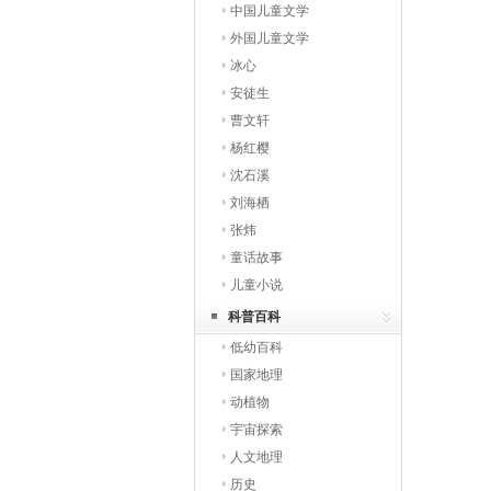
中国儿童文学
外国儿童文学
冰心
安徒生
曹文轩
杨红樱
沈石溪
刘海栖
张炜
童话故事
儿童小说
科普百科
低幼百科
国家地理
动植物
宇宙探索
人文地理
历史