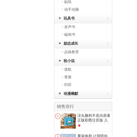
贴纸
动手动脑
玩具书
发声书
磁画书
励志成长
品格教育
轻小说
渡航
青驱
织田
动漫幽默
销售排行
没头脑和不高兴原著
1
正版彩图注音版 儿
童成长经典阅读宝库
￥
任溶溶经典文学名著
小说小学生一二三年
重返狼群 让我陪你
2